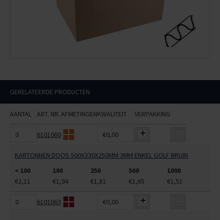
GERELATEERDE PRODUCTEN
AANTAL
ART. NR.
AFMETINGEN
KWALITEIT
VERPAKKING
6101060
€0,00
KARTONNEN DOOS 500X330X250MM 3MM ENKEL GOLF BRUIN
< 100
100
250
500
1000
€2,11
€1,94
€1,81
€1,65
€1,51
6101063
€0,00