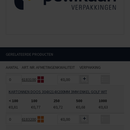
GERELATEERDE PRODUCTEN
AANTAL
ART. NR.
AFMETINGEN
KWALITEIT
VERPAKKING
6183100
€0,00
KARTONNEN DOOS 304X214X200MM 3MM ENKEL GOLF WIT
< 100
100
250
500
1000
€0,81
€0,77
€0,72
€0,68
€0,63
6183200
€0,00