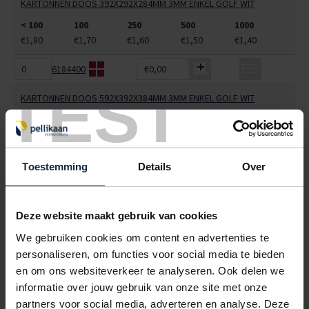
KARTONNEN DOOS 392X292X284MM 3MM ENKEL GOLF WIT
< 100
100
250
500
1000
€1,80
€1,70
€1,60
€1,50
€1,40
6184400
€0,00
TEST
KARTONNEN DOOS 592X392X384MM 3MM ENKEL GOLF WIT
< 100
100
250
500
1000
€3,47
€3,27
€3,08
€2,89
€2,70
ALLES BESTELLEN
Toestemming
Details
Over
Hoe werkt een bestellijst?
Deze website maakt gebruik van cookies
Wanneer u bent ingelogd, kunt u een eigen bestellijst maken.
We gebruiken cookies om content en advertenties te
Gebruik bestel- en offertelijsten om eenvoudig en snel producten
personaliseren, om functies voor social media te bieden
te bestellen. Uw bestel- en offertelijsten kunt u terugvinden in uw
en om ons websiteverkeer te analyseren. Ook delen we
account. Dat pakt altijd goed uit voor uw administratie!
informatie over jouw gebruik van onze site met onze
partners voor social media, adverteren en analyse. Deze