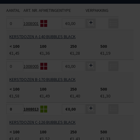
AANTAL
ART. NR.
AFMETINGEN
TYPE
VERPAKKING
1008001
€0,00
KERSTDOZEN A-140 BUBBLES BLACK
< 100
100
250
500
€1,45
€1,36
€1,28
€1,19
1008005
€0,00
KERSTDOZEN B-170 BUBBLES BLACK
< 100
100
250
500
€1,58
€1,49
€1,40
€1,30
1008013
€0,00
KERSTDOZEN C-126 BUBBLES BLACK
< 100
100
250
500
€1,62
€1,52
€1,43
€1,33