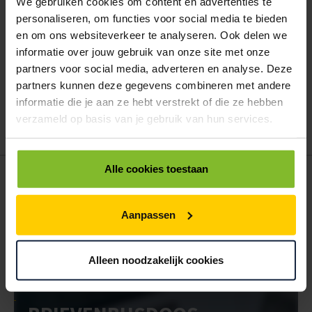
ALLES BESTELLEN
We gebruiken cookies om content en advertenties te
personaliseren, om functies voor social media te bieden
en om ons websiteverkeer te analyseren. Ook delen we
Hoe werkt een bestellijst?
informatie over jouw gebruik van onze site met onze
Wanneer u bent ingelogd, kunt u een eigen bestellijst maken.
partners voor social media, adverteren en analyse. Deze
Gebruik bestel- en offertelijsten om eenvoudig en snel producten
partners kunnen deze gegevens combineren met andere
te bestellen. Uw bestel- en offertelijsten kunt u terugvinden in uw
informatie die je aan ze hebt verstrekt of die ze hebben
account. Dat pakt altijd goed uit voor uw administratie!
verzameld op basis van je gebruik van hun services.
Alle cookies toestaan
POSTDOOS BEDRUKKEN
Voor een veilige verzending
Aanpassen
VOOR BOEKEN TOT ONDERDELEN
EXTRA STEVIG
Alleen noodzakelijk cookies