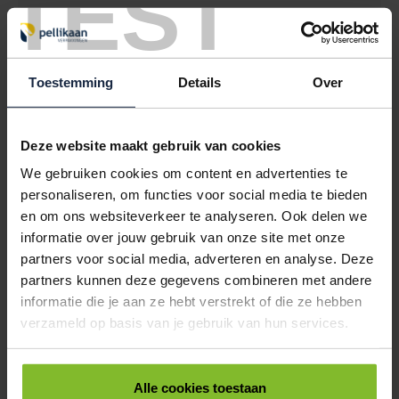
TEST
KORTINGSETIKETTEN 50% ROOD 30MM ROND
< 1000
1000
2500
€5,19
€5,03
€4,86
Toestemming
Details
Over
9401525
€0,00
KORTINGSETIKETTEN 60% ORANJE 30MM ROND
Deze website maakt gebruik van cookies
< 1000
1000
2500
We gebruiken cookies om content en advertenties te
€5,19
€5,03
€4,86
personaliseren, om functies voor social media te bieden
en om ons websiteverkeer te analyseren. Ook delen we
9401530
€0,00
informatie over jouw gebruik van onze site met onze
partners voor social media, adverteren en analyse. Deze
KORTINGSETIKETTEN 70% LILA 30MM ROND
partners kunnen deze gegevens combineren met andere
< 1000
1000
2500
informatie die je aan ze hebt verstrekt of die ze hebben
€5,19
€5,03
€4,86
verzameld op basis van je gebruik van hun services.
ALLES BESTELLEN
Alle cookies toestaan