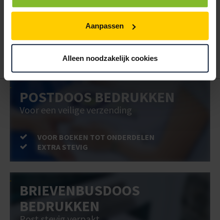
Hoe werkt een bestellijst?
Wanneer u bent ingelogd, kunt u een eigen bestellijst maken.
Aanpassen
Gebruik bestel- en offertelijsten om eenvoudig en snel producten
te bestellen. Uw bestel- en offertelijsten kunt u terugvinden in uw
account. Dat pakt altijd goed uit voor uw administratie!
Alleen noodzakelijk cookies
POSTDOOS BEDRUKKEN
Voor een veilige verzending
VOOR BOEKEN TOT ONDERDELEN
EXTRA STEVIG
BRIEVENBUSDOOS
BEDRUKKEN
Post stevig verpakt