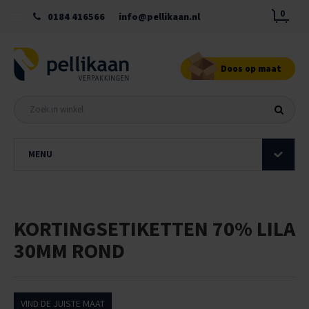
0
0184 416566
info@pellikaan.nl
Doos op maat
MENU
KORTINGSETIKETTEN 70% LILA
30MM ROND
VIND DE JUISTE MAAT