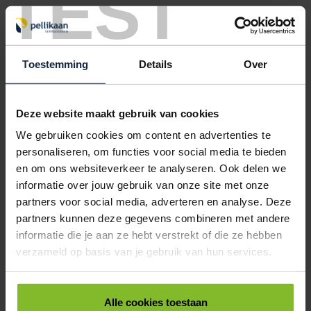
TEST
KORTINGSETIKETTEN 50% ROOD 30MM ROND
< 1000
1000
2500
€5,19
€5,03
€4,86
Toestemming
Details
Over
9401525
€0,00
KORTINGSETIKETTEN 60% ORANJE 30MM ROND
Deze website maakt gebruik van cookies
< 1000
1000
2500
We gebruiken cookies om content en advertenties te
€5,19
€5,03
€4,86
personaliseren, om functies voor social media te bieden
en om ons websiteverkeer te analyseren. Ook delen we
9401530
€0,00
informatie over jouw gebruik van onze site met onze
partners voor social media, adverteren en analyse. Deze
KORTINGSETIKETTEN 70% LILA 30MM ROND
partners kunnen deze gegevens combineren met andere
< 1000
1000
2500
informatie die je aan ze hebt verstrekt of die ze hebben
€5,19
€5,03
€4,86
verzameld op basis van je gebruik van hun services.
ALLES BESTELLEN
Alle cookies toestaan