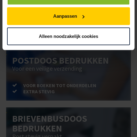
Hoe werkt een bestellijst?
Wanneer u bent ingelogd, kunt u een eigen bestellijst maken.
Aanpassen
Gebruik bestel- en offertelijsten om eenvoudig en snel producten
te bestellen. Uw bestel- en offertelijsten kunt u terugvinden in uw
account. Dat pakt altijd goed uit voor uw administratie!
Alleen noodzakelijk cookies
POSTDOOS BEDRUKKEN
Voor een veilige verzending
VOOR BOEKEN TOT ONDERDELEN
EXTRA STEVIG
BRIEVENBUSDOOS
BEDRUKKEN
Post stevig verpakt