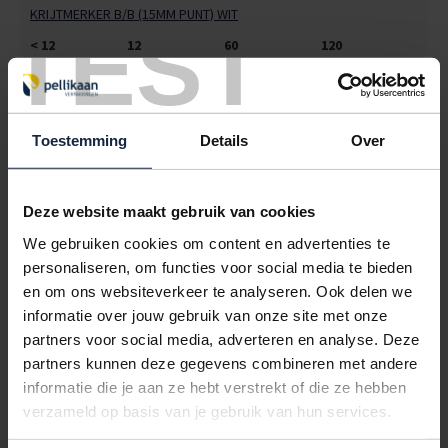
KRIJTMERKER B/B (15MM PUNT) WIT
TEST
< 12
12
60
120
€6,60
€5,95
€5,10
€4,76
4505326
€0,00
Toestemming
Details
Over
KRIJTMERKER B/B (15MM PUNT) GEEL
< 12
12
60
120
€6,60
€5,95
€5,10
€4,76
Deze website maakt gebruik van cookies
We gebruiken cookies om content en advertenties te
4505327
€0,00
personaliseren, om functies voor social media te bieden
KRIJTMERKER B/B (15MM PUNT) BLAUW
en om ons websiteverkeer te analyseren. Ook delen we
informatie over jouw gebruik van onze site met onze
< 12
12
60
120
partners voor social media, adverteren en analyse. Deze
€6,60
€5,95
€5,10
€4,76
partners kunnen deze gegevens combineren met andere
4505328
€0,00
informatie die je aan ze hebt verstrekt of die ze hebben
verzameld op basis van je gebruik van hun services.
KRIJTMERKER B/B (15MM PUNT) ROZE