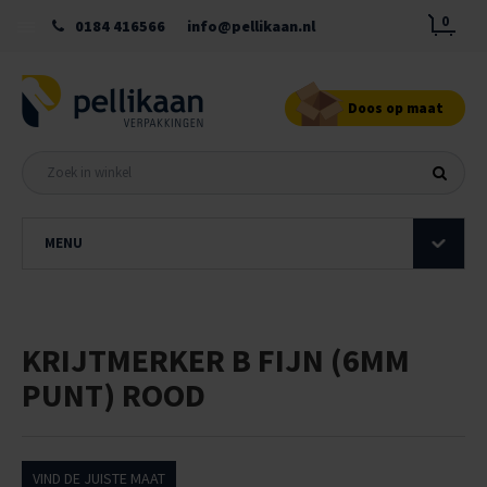
0
0184 416566
info@pellikaan.nl
Doos op maat
MENU
KRIJTMERKER B FIJN (6MM
PUNT) ROOD
VIND DE JUISTE MAAT