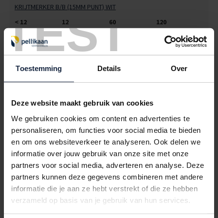
KRIJTMERKER B/B (15MM PUNT) WIT
TEST
< 12
12
60
120
€6,60
€5,95
€5,10
€4,76
4505326
€0,00
Toestemming
Details
Over
KRIJTMERKER B/B (15MM PUNT) GEEL
< 12
12
60
120
€6,60
€5,95
€5,10
€4,76
Deze website maakt gebruik van cookies
We gebruiken cookies om content en advertenties te
4505327
€0,00
personaliseren, om functies voor social media te bieden
KRIJTMERKER B/B (15MM PUNT) BLAUW
en om ons websiteverkeer te analyseren. Ook delen we
informatie over jouw gebruik van onze site met onze
< 12
12
60
120
partners voor social media, adverteren en analyse. Deze
€6,60
€5,95
€5,10
€4,76
partners kunnen deze gegevens combineren met andere
4505328
€0,00
informatie die je aan ze hebt verstrekt of die ze hebben
verzameld op basis van je gebruik van hun services.
KRIJTMERKER B/B (15MM PUNT) ROZE