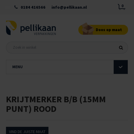
0
0184 416566
info@pellikaan.nl
Doos op maat
MENU
KRIJTMERKER B/B (15MM
PUNT) ROOD
VIND DE JUISTE MAAT