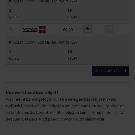
KRULLINT 5MM / 500 METER PAARS (27)
1
10
€4,32
€3,44
9507085
€0,00
KRULLINT 5MM / 500 METER PAARS (07)
1
10
€4,32
€3,44
ALLES BESTELLEN
Hoe werkt een bestellijst?
Wanneer u bent ingelogd, kunt u een eigen bestellijst maken.
Gebruik bestel- en offertelijsten om eenvoudig en snel producten
te bestellen. Uw bestel- en offertelijsten kunt u terugvinden in uw
account. Dat pakt altijd goed uit voor uw administratie!