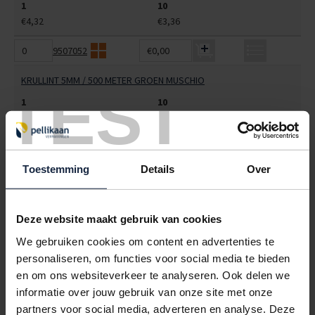
1
10
€4,32
€3,36
9507052
€0,00
KRULLINT 5MM / 500 METER GROEN MUSCHIO
TEST
1
10
€4,32
€3,44
9507055
€0,00
Toestemming
Details
Over
KRULLINT 5MM / 500 METER GROEN (13)
1
10
€4,32
€3,44
Deze website maakt gebruik van cookies
We gebruiken cookies om content en advertenties te
9507059
€0,00
personaliseren, om functies voor social media te bieden
KRULLINT 5MM / 500 METER DONKERBLAUW (45)
en om ons websiteverkeer te analyseren. Ook delen we
informatie over jouw gebruik van onze site met onze
1
10
partners voor social media, adverteren en analyse. Deze
€4,32
€3,36