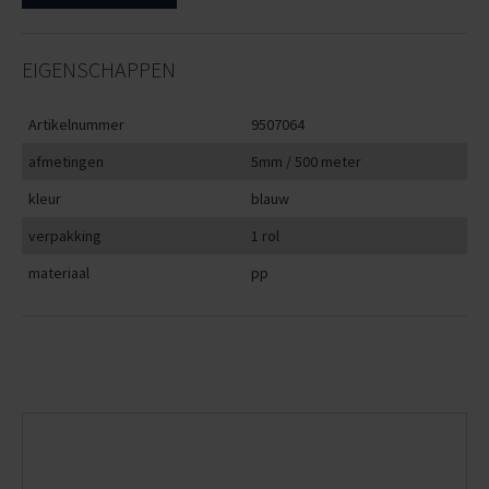
EIGENSCHAPPEN
Artikelnummer
9507064
afmetingen
5mm / 500 meter
kleur
blauw
verpakking
1 rol
materiaal
pp