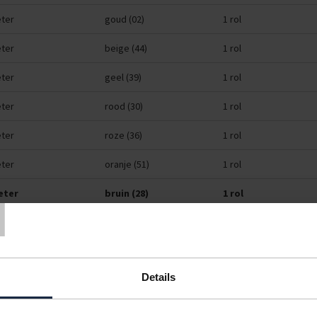
ter
goud (02)
1 rol
ter
beige (44)
1 rol
ter
geel (39)
1 rol
ter
rood (30)
1 rol
ter
roze (36)
1 rol
ter
oranje (51)
1 rol
T
eter
bruin (28)
1 rol
ter
groen (43)
1 rol
ter
grasgroen
1 rol
Details
ter
groen
1 rol
ter
groen
groen