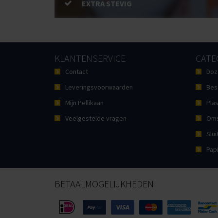
EXTRA STEVIG
KLANTENSERVICE
CATE
Contact
Doz
Leveringsvoorwaarden
Bes
Mijn Pellikaan
Plas
Veelgestelde vragen
Oms
Slui
Pap
BETAALMOGELIJKHEDEN