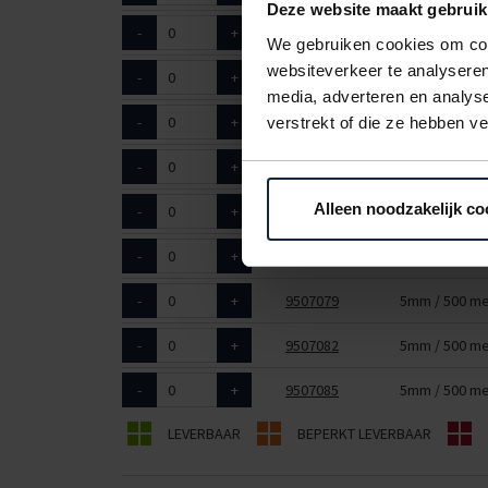
Deze website maakt gebruik
-
+
9507059
5mm / 500 me
We gebruiken cookies om cont
websiteverkeer te analyseren
-
+
9507060
5mm / 500 me
media, adverteren en analys
-
+
9507064
5mm / 500 me
verstrekt of die ze hebben v
-
+
9507070
5mm / 500 me
Alleen noodzakelijk co
-
+
9507073
5mm / 500 me
-
+
9507076
5mm / 500 me
-
+
9507079
5mm / 500 me
-
+
9507082
5mm / 500 me
-
+
9507085
5mm / 500 me
LEVERBAAR
BEPERKT LEVERBAAR