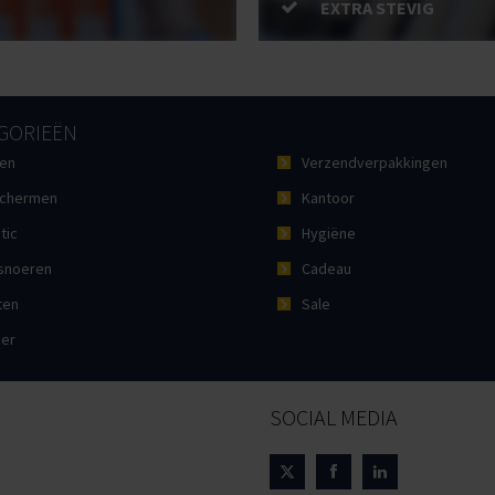
EXTRA STEVIG
GORIEËN
en
Verzendverpakkingen
chermen
Kantoor
tic
Hygiëne
noeren
Cadeau
ten
Sale
ier
SOCIAL MEDIA