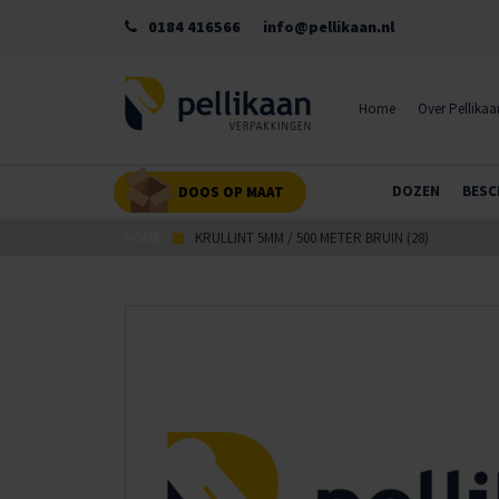
0184 416566
info@pellikaan.nl
Home
Over Pellikaa
DOZEN
BESC
DOOS OP MAAT
HOME
KRULLINT 5MM / 500 METER BRUIN (28)