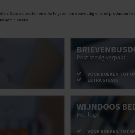
ken. Gebruik bestel- en offertelijsten om eenvoudig en snel producten te be
uw administratie!
BRIEVENBUSD
Post stevig verpakt
VOOR BOEKEN TOT O
EXTRA STEVIG
WIJNDOOS BE
Met logo
VOOR BOEKEN TOT O