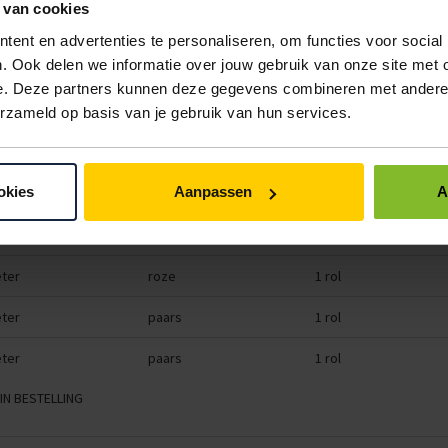
 van cookies
ter
donkerblauw
1 rol
ent en advertenties te personaliseren, om functies voor social
. Ook delen we informatie over jouw gebruik van onze site met 
ter
lichtblauw
1 rol
e. Deze partners kunnen deze gegevens combineren met andere i
ter
blauw
1 rol
erzameld op basis van je gebruik van hun services.
ter
zwart
1 rol
okies
Aanpassen
A
ter
roze
1 rol
ter
bordeaux
1 rol
ter
roze
1 rol
ter
paars
1 rol
ter
paars
1 rol
IN BESTELLING