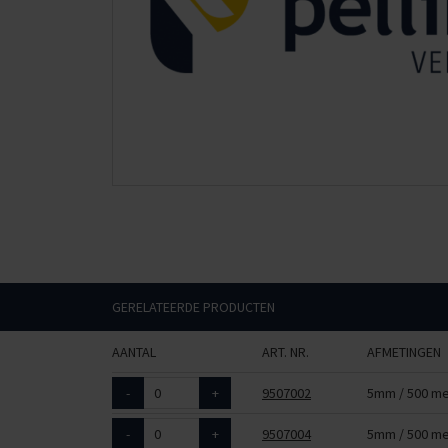
GERELATEERDE PRODUCTEN
AANTAL
ART. NR.
AFMETINGEN
-
+
9507002
5mm / 500 me
-
+
9507004
5mm / 500 me