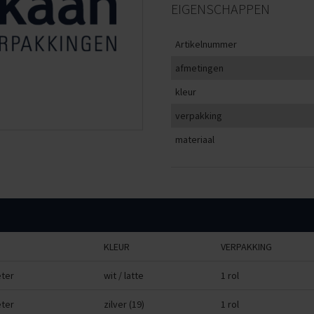
EIGENSCHAPPEN
Artikelnummer
afmetingen
kleur
verpakking
materiaal
KLEUR
VERPAKKING
ter
wit / latte
1 rol
ter
zilver (19)
1 rol