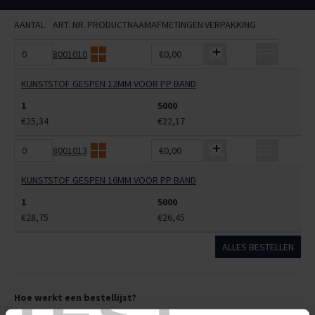
AANTAL
ART. NR.
PRODUCTNAAM
AFMETINGEN
VERPAKKING
8001010
€0,00
KUNSTSTOF GESPEN 12MM VOOR PP BAND
1
5000
€25,34
€22,17
8001013
€0,00
KUNSTSTOF GESPEN 16MM VOOR PP BAND
1
5000
€28,75
€26,45
ALLES BESTELLEN
Hoe werkt een bestellijst?
Wanneer u bent ingelogd, kunt u een eigen bestellijst maken.