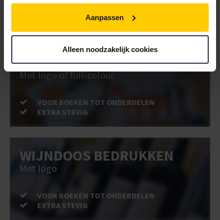
VOOR BOEKEN TOT ONDERDELEN
Aanpassen
EXTRA STEVIG
Alleen noodzakelijk cookies
DOOS BEDRUKKEN
Met logo of full-colour
VOOR BOEKEN TOT ONDERDELEN
EXTRA STEVIG
WIJNDOOS BEDRUKKEN
Met logo
VOOR BOEKEN TOT ONDERDELEN
EXTRA STEVIG