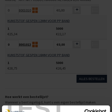
8001010
€0,00
KUNSTSTOF GESPEN 12MM VOOR PP BAND
1
5000
€25,34
€22,17
8001013
€0,00
KUNSTSTOF GESPEN 16MM VOOR PP BAND
1
5000
€28,75
€26,45
ALLES BESTELLEN
TEST
Hoe werkt een bestellijst?
Wanneer u bent ingelogd, kunt u een eigen bestellijst maken.
Gebruik bestel- en offertelijsten om eenvoudig en snel producten