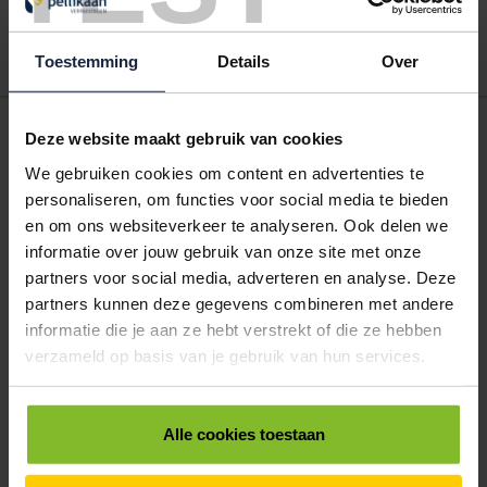
te bestellen. Uw bestel- en offertelijsten kunt u terugvinden in uw
account. Dat pakt altijd goed uit voor uw administratie!
Toestemming
Details
Over
POSTDOOS BEDRUKKEN
Deze website maakt gebruik van cookies
Voor een veilige verzending
We gebruiken cookies om content en advertenties te
personaliseren, om functies voor social media te bieden
VOOR BOEKEN TOT ONDERDELEN
en om ons websiteverkeer te analyseren. Ook delen we
EXTRA STEVIG
informatie over jouw gebruik van onze site met onze
partners voor social media, adverteren en analyse. Deze
partners kunnen deze gegevens combineren met andere
informatie die je aan ze hebt verstrekt of die ze hebben
BRIEVENBUSDOOS
verzameld op basis van je gebruik van hun services.
BEDRUKKEN
Post stevig verpakt
Alle cookies toestaan
VOOR BOEKEN TOT ONDERDELEN