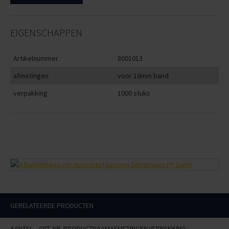
EIGENSCHAPPEN
Artikelnummer
8001013
afmetingen
voor 16mm band
verpakking
1000 stuks
GERELATEERDE PRODUCTEN
AANTAL
ART. NR.
PRODUCTNAAM
AFMETINGEN
VERPAKKING