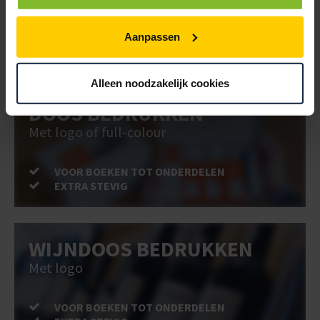
VOOR BOEKEN TOT ONDERDELEN
Aanpassen
EXTRA STEVIG
Alleen noodzakelijk cookies
DOOS BEDRUKKEN
Met logo of full-colour
VOOR BOEKEN TOT ONDERDELEN
EXTRA STEVIG
WIJNDOOS BEDRUKKEN
Met logo
VOOR BOEKEN TOT ONDERDELEN