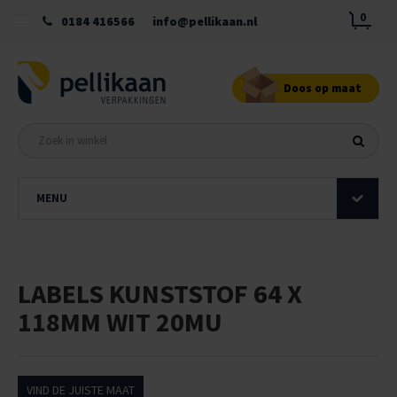
0
0184 416566
info@pellikaan.nl
Doos op maat
MENU
LABELS KUNSTSTOF 64 X
118MM WIT 20MU
VIND DE JUISTE MAAT