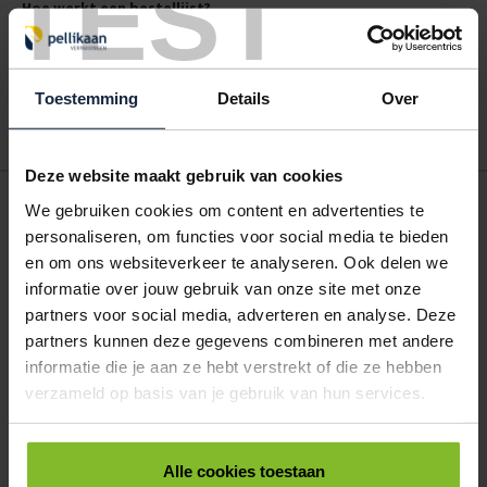
TEST
Hoe werkt een bestellijst?
Wanneer u bent ingelogd, kunt u een eigen bestellijst maken.
Gebruik bestel- en offertelijsten om eenvoudig en snel producten
te bestellen. Uw bestel- en offertelijsten kunt u terugvinden in uw
Toestemming
Details
Over
account. Dat pakt altijd goed uit voor uw administratie!
Deze website maakt gebruik van cookies
POSTDOOS BEDRUKKEN
We gebruiken cookies om content en advertenties te
Voor een veilige verzending
personaliseren, om functies voor social media te bieden
en om ons websiteverkeer te analyseren. Ook delen we
informatie over jouw gebruik van onze site met onze
VOOR BOEKEN TOT ONDERDELEN
partners voor social media, adverteren en analyse. Deze
EXTRA STEVIG
partners kunnen deze gegevens combineren met andere
informatie die je aan ze hebt verstrekt of die ze hebben
verzameld op basis van je gebruik van hun services.
BRIEVENBUSDOOS
BEDRUKKEN
Alle cookies toestaan
Post stevig verpakt