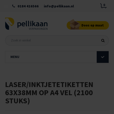
0
0184 416566
info@pellikaan.nl
Doos op maat
MENU
LASER/INKTJETETIKETTEN
63X38MM OP A4 VEL (2100
STUKS)