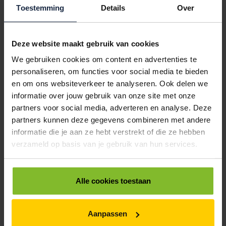
9405244
€22,22
€0,00
Toestemming
Details
Over
LASER/INKTJETETIKETTEN 64X34MM OP A4 VEL (2400 STUKS)
Deze website maakt gebruik van cookies
9405245
€0,00
We gebruiken cookies om content en advertenties te
LASER/INKTJETETIKETTEN 63X38MM OP A4 VEL (2100 STUKS)
personaliseren, om functies voor social media te bieden
en om ons websiteverkeer te analyseren. Ook delen we
< 5
5
10
informatie over jouw gebruik van onze site met onze
€18,76
€17,82
€16,42
partners voor social media, adverteren en analyse. Deze
ALLES BESTELLEN
partners kunnen deze gegevens combineren met andere
informatie die je aan ze hebt verstrekt of die ze hebben
verzameld op basis van je gebruik van hun services.
Hoe werkt een bestellijst?
Wanneer u bent ingelogd, kunt u een eigen bestellijst maken.
Gebruik bestel- en offertelijsten om eenvoudig en snel producten
Alle cookies toestaan
te bestellen. Uw bestel- en offertelijsten kunt u terugvinden in uw
account. Dat pakt altijd goed uit voor uw administratie!
Aanpassen