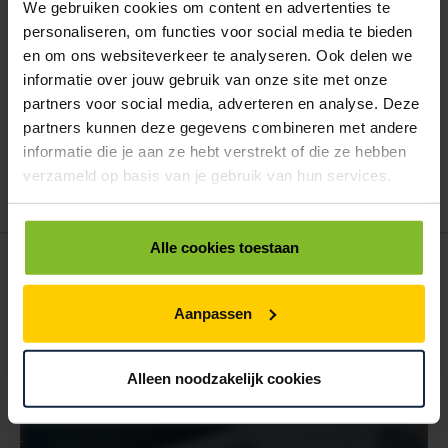
We gebruiken cookies om content en advertenties te
ALLES BESTELLEN
personaliseren, om functies voor social media te bieden
en om ons websiteverkeer te analyseren. Ook delen we
informatie over jouw gebruik van onze site met onze
Hoe werkt een bestellijst?
partners voor social media, adverteren en analyse. Deze
Wanneer u bent ingelogd, kunt u een eigen bestellijst maken.
Gebruik bestel- en offertelijsten om eenvoudig en snel producten
partners kunnen deze gegevens combineren met andere
te bestellen. Uw bestel- en offertelijsten kunt u terugvinden in uw
informatie die je aan ze hebt verstrekt of die ze hebben
account. Dat pakt altijd goed uit voor uw administratie!
verzameld op basis van je gebruik van hun services.
Alle cookies toestaan
POSTDOOS BEDRUKKEN
Voor een veilige verzending
Aanpassen
VOOR BOEKEN TOT ONDERDELEN
EXTRA STEVIG
Alleen noodzakelijk cookies