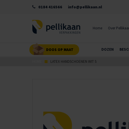
0184 416566
info@pellikaan.nl
Home
Over Pellikaa
DOZEN
BESC
DOOS OP MAAT
HOME
LATEX HANDSCHOENEN WIT S