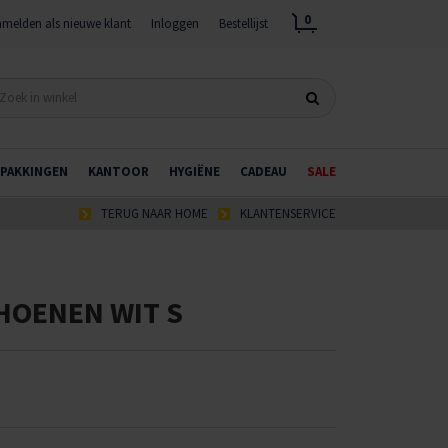
0
melden als nieuwe klant
Inloggen
Bestellijst
PAKKINGEN
KANTOOR
HYGIËNE
CADEAU
SALE
TERUG NAAR HOME
KLANTENSERVICE
HOENEN WIT S