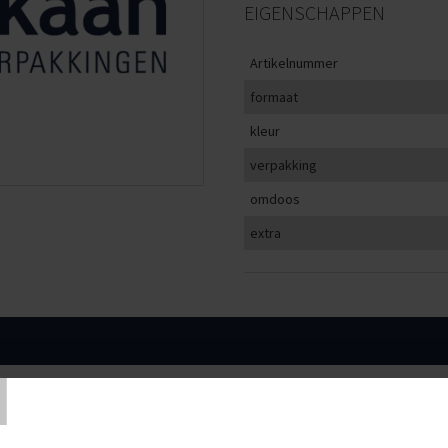
EIGENSCHAPPEN
Artikelnummer
formaat
kleur
verpakking
omdoos
extra
T
KLEUR
VERPAKKING
< 1000
n S
wit
100 stuks
€8,53