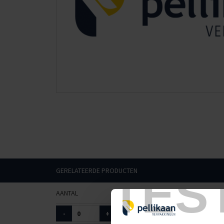
GERELATEERDE PRODUCTEN
TES
AANTAL
ART. NR.
FORMAAT
-
+
9010249
handschoe