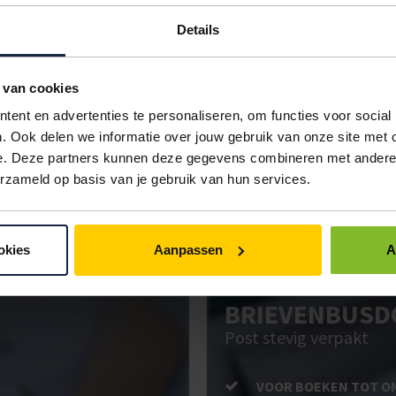
n M
wit
100 stuks
€17,73
Details
 L
wit
100 stuks
€8,53
 van cookies
 XL
wit
100 stuks
€8,53
ent en advertenties te personaliseren, om functies voor social
IN BESTELLING
. Ook delen we informatie over jouw gebruik van onze site met 
e. Deze partners kunnen deze gegevens combineren met andere i
erzameld op basis van je gebruik van hun services.
ken. Gebruik bestel- en offertelijsten om eenvoudig en snel producten te be
uw administratie!
okies
Aanpassen
A
BRIEVENBUSD
Post stevig verpakt
VOOR BOEKEN TOT O