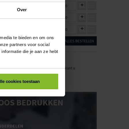
€16,30
€14,30
€0,00
Over
€7,84
€6,88
€0,00
€7,84
€6,88
€0,00
 media te bieden en om ons
ALLES BESTELLEN
onze partners voor social
nformatie die je aan ze hebt
stellen. Uw bestel- en offertelijsten kunt u
lle cookies toestaan
OOS BEDRUKKEN
NDERDELEN