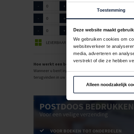
-
+
9010250
handschoe
Toestemming
-
+
9010251
handschoen
Deze website maakt gebruik
-
+
9010252
handschoen
We gebruiken cookies om cont
LEVERBAAR
BEPERKT LEVERBAAR
websiteverkeer te analyseren
media, adverteren en analys
verstrekt of die ze hebben v
Hoe werkt een bestellijst?
Wanneer u bent ingelogd, kunt u een eigen bestellijst ma
terugvinden in uw account. Dat pakt altijd goed uit voor 
Alleen noodzakelijk co
POSTDOOS BEDRUKKEN
Voor een veilige verzending
VOOR BOEKEN TOT ONDERDELEN