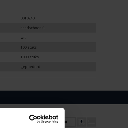
9010249
handschoen S
wit
100 stuks
1000 stuks
gepoederd
1000
2500
€7,84
€6,88
€0,00