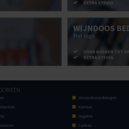
EXTRA STEVIG
WIJNDOOS BE
Met logo
VOOR BOEKEN TOT O
EXTRA STEVIG
GORIEËN
en
Verzendverpakkingen
chermen
Kantoor
tic
Hygiëne
noeren
Cadeau