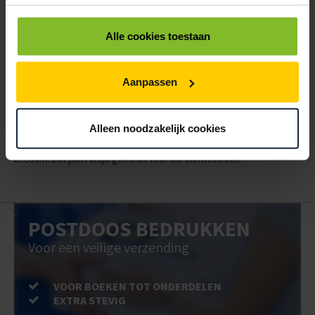
< 100
100
500
1000
€91,38
€76,15
€60,92
€53,31
Alle cookies toestaan
ALLES BESTELLEN
Aanpassen
Hoe werkt een bestellijst?
Wanneer u bent ingelogd, kunt u een eigen bestellijst maken.
Gebruik bestel- en offertelijsten om eenvoudig en snel producten
Alleen noodzakelijk cookies
te bestellen. Uw bestel- en offertelijsten kunt u terugvinden in uw
account. Dat pakt altijd goed uit voor uw administratie!
POSTDOOS BEDRUKKEN
Voor een veilige verzending
VOOR BOEKEN TOT ONDERDELEN
EXTRA STEVIG