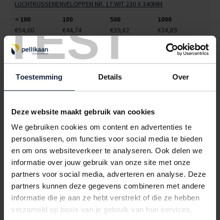
LUCHTKUSSENENVELOPPEN NR. 17 WIT 230 X 340MM
TEST
< 100
100
500
1000
€54,60
€44,74
€39,82
€34,89
9104108
€0,00
LUCHTKUSSENENVELOPPEN NR. 18 WIT 270 X 360MM
Toestemming
Details
Over
< 100
100
500
1000
€64,83
€53,18
€47,10
€40,52
Deze website maakt gebruik van cookies
9104109
€0,00
We gebruiken cookies om content en advertenties te
LUCHTKUSSENENVELOPPEN NR. 19 WIT 300 X 445MM
personaliseren, om functies voor social media te bieden
en om ons websiteverkeer te analyseren. Ook delen we
< 100
100
500
1000
informatie over jouw gebruik van onze site met onze
€77,22
€64,35
€51,48
€45,05
partners voor social media, adverteren en analyse. Deze
9104111
€0,00
partners kunnen deze gegevens combineren met andere
informatie die je aan ze hebt verstrekt of die ze hebben
LUCHTKUSSENENVELOPPEN NR. 20 WIT 350 X 470MM
verzameld op basis van je gebruik van hun services.