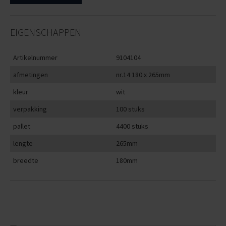
EIGENSCHAPPEN
Artikelnummer
9104104
afmetingen
nr.14 180 x 265mm
kleur
wit
verpakking
100 stuks
pallet
4400 stuks
lengte
265mm
breedte
180mm