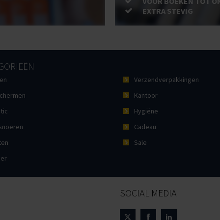
VOOR BOEKEN TOT O
EXTRA STEVIG
GORIEËN
en
Verzendverpakkingen
chermen
Kantoor
tic
Hygiëne
noeren
Cadeau
ten
Sale
ier
SOCIAL MEDIA