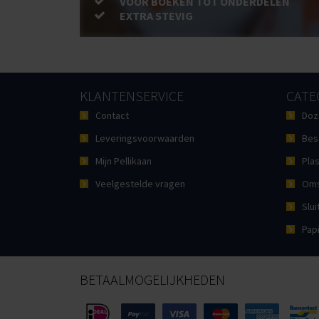
VOOR BOEKEN TOT ONDERDELEN
EXTRA STEVIG
KLANTENSERVICE
CATE
Contact
Doz
Leveringsvoorwaarden
Bes
Mijn Pellikaan
Plas
Veelgestelde vragen
Oms
Slui
Pap
BETAALMOGELIJKHEDEN