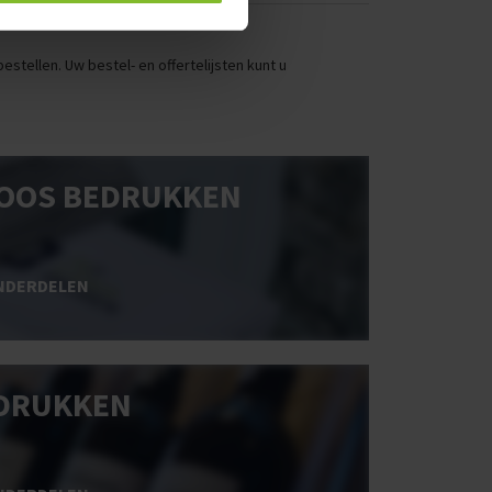
stellen. Uw bestel- en offertelijsten kunt u
OOS BEDRUKKEN
NDERDELEN
DRUKKEN