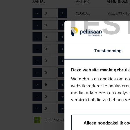
AANTAL
ART. NR.
AFMETINGEN
TES
-
+
9104101
nr.11 100 x 
-
+
9104102
nr.12 120 x 
-
+
9104103
nr.13 150 x 
-
+
9104104
nr.14 180 x 
Toestemming
-
+
9104105
nr.15 220 x 
Deze website maakt gebruik
-
+
9104107
nr.17D 230 x
We gebruiken cookies om cont
-
+
9104108
nr.18 270 x 
websiteverkeer te analyseren
media, adverteren en analys
-
+
9104109
nr.19 300 x 
verstrekt of die ze hebben v
-
+
9104111
nr.20 350 x 
LEVERBAAR
BEPERKT LEVERBAAR
Alleen noodzakelijk co