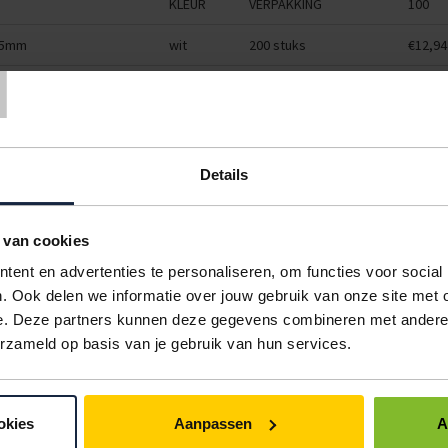
KLEUR
VERPAKKING
100
T
165mm
wit
200 stuks
€12,94
215mm
wit
100 stuks
€14,40
215mm
wit
100 stuks
€23,32
265mm
wit
100 stuks
€29,97
Details
265mm
wit
100 stuks
€34,40
 van cookies
 340mm
wit
100 stuks
€44,74
ent en advertenties te personaliseren, om functies voor social
360mm
wit
50 stuks
€53,18
. Ook delen we informatie over jouw gebruik van onze site met 
e. Deze partners kunnen deze gegevens combineren met andere i
445mm
wit
50 stuks
€64,35
erzameld op basis van je gebruik van hun services.
470mm
wit
50 stuks
€76,15
IN BESTELLING
okies
Aanpassen
A