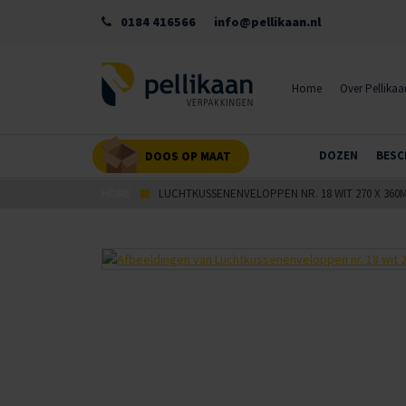
0184 416566
info@pellikaan.nl
Home
Over Pellikaa
DOZEN
BESC
DOOS OP MAAT
HOME
LUCHTKUSSENENVELOPPEN NR. 18 WIT 270 X 360