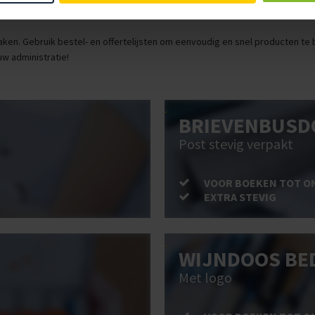
ken. Gebruik bestel- en offertelijsten om eenvoudig en snel producten te be
uw administratie!
BRIEVENBUSD
Post stevig verpakt
VOOR BOEKEN TOT O
EXTRA STEVIG
WIJNDOOS BE
Met logo