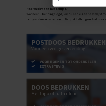
Hoe werkt een bestellijst?
Wanneer u bent ingelogd, kunt u een eigen bestellijst ma
terugvinden in uw account. Dat pakt altijd goed uit voor 
POSTDOOS BEDRUKKEN
Voor een veilige verzending
VOOR BOEKEN TOT ONDERDELEN
EXTRA STEVIG
DOOS BEDRUKKEN
Met logo of full-colour