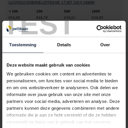
LUCHTKUSSENENVELOPPEN NR. 17 WIT 230 X 340MM
TEST
< 100
100
500
1000
€54,60
€44,74
€39,82
€34,89
9104108
€0,00
LUCHTKUSSENENVELOPPEN NR. 18 WIT 270 X 360MM
Toestemming
Details
Over
< 100
100
500
1000
€64,83
€53,18
€47,10
€40,52
Deze website maakt gebruik van cookies
9104109
€0,00
We gebruiken cookies om content en advertenties te
LUCHTKUSSENENVELOPPEN NR. 19 WIT 300 X 445MM
personaliseren, om functies voor social media te bieden
en om ons websiteverkeer te analyseren. Ook delen we
< 100
100
500
1000
informatie over jouw gebruik van onze site met onze
€77,22
€64,35
€51,48
€45,05
partners voor social media, adverteren en analyse. Deze
9104111
€0,00
partners kunnen deze gegevens combineren met andere
informatie die je aan ze hebt verstrekt of die ze hebben
LUCHTKUSSENENVELOPPEN NR. 20 WIT 350 X 470MM
verzameld op basis van je gebruik van hun services.