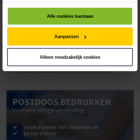
< 100
100
500
1000
€91,38
€76,15
€60,92
€53,31
Alle cookies toestaan
ALLES BESTELLEN
Aanpassen
Hoe werkt een bestellijst?
Wanneer u bent ingelogd, kunt u een eigen bestellijst maken.
Gebruik bestel- en offertelijsten om eenvoudig en snel producten
Alleen noodzakelijk cookies
te bestellen. Uw bestel- en offertelijsten kunt u terugvinden in uw
account. Dat pakt altijd goed uit voor uw administratie!
POSTDOOS BEDRUKKEN
Voor een veilige verzending
VOOR BOEKEN TOT ONDERDELEN
EXTRA STEVIG