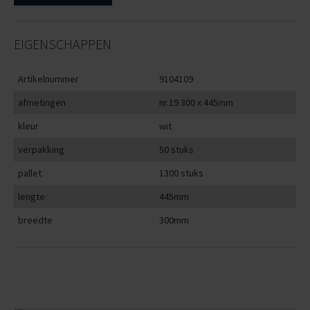
EIGENSCHAPPEN
Artikelnummer
9104109
afmetingen
nr.19 300 x 445mm
kleur
wit
verpakking
50 stuks
pallet
1300 stuks
lengte
445mm
breedte
300mm