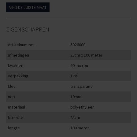
VIND DE JUISTE MAAT
EIGENSCHAPPEN
Artikelnummer
5026000
afmetingen
25cm x 100 meter
kwaliteit
60 micron
verpakking
1 rol
kleur
transparant
nop
10mm
materiaal
polyethyleen
breedte
25cm
lengte
100 meter