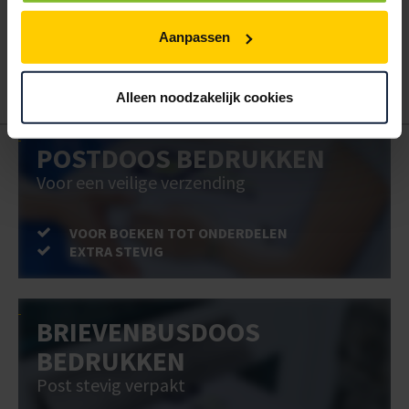
Wanneer u bent ingelogd, kunt u een eigen bestellijst maken.
Gebruik bestel- en offertelijsten om eenvoudig en snel producten
Aanpassen
te bestellen. Uw bestel- en offertelijsten kunt u terugvinden in uw
account. Dat pakt altijd goed uit voor uw administratie!
Alleen noodzakelijk cookies
POSTDOOS BEDRUKKEN
Voor een veilige verzending
VOOR BOEKEN TOT ONDERDELEN
EXTRA STEVIG
BRIEVENBUSDOOS
BEDRUKKEN
Post stevig verpakt