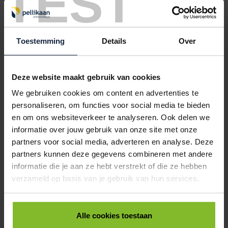
TEST
< 5
5
10
25
€85,12
€76,94
€70,39
€62,21
Toestemming
Details
Over
5026005
€0,00
LUCHTKUSSENFOLIE 200CM BREED - 100 METER, KLEINE NOP
Deze website maakt gebruik van cookies
< 5
5
10
25
We gebruiken cookies om content en advertenties te
€141,86
€128,22
€117,30
€103,66
personaliseren, om functies voor social media te bieden
5026006
€0,00
en om ons websiteverkeer te analyseren. Ook delen we
informatie over jouw gebruik van onze site met onze
LUCHTKUSSENFOLIE 150CM BREED - 100 METER, KLEINE NOP
partners voor social media, adverteren en analyse. Deze
< 5
5
10
25
partners kunnen deze gegevens combineren met andere
€106,39
€96,16
€87,98
€77,75
informatie die je aan ze hebt verstrekt of die ze hebben
verzameld op basis van je gebruik van hun services.
ALLES BESTELLEN
Alle cookies toestaan
Hoe werkt een bestellijst?