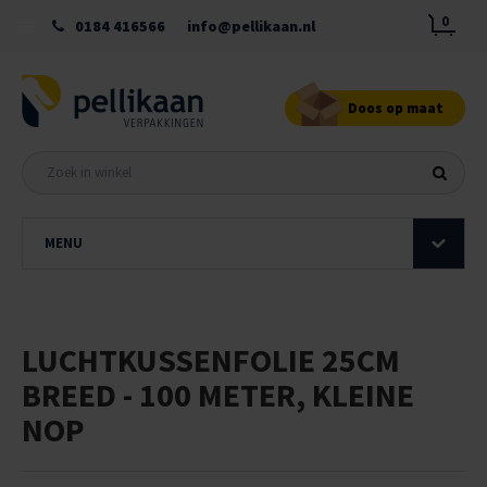
0
0184 416566
info@pellikaan.nl
Doos op maat
MENU
LUCHTKUSSENFOLIE 25CM
BREED - 100 METER, KLEINE
NOP