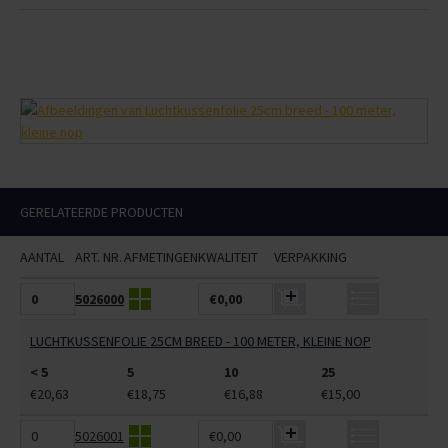
GERELATEERDE PRODUCTEN
AANTAL
ART. NR.
AFMETINGEN
KWALITEIT
VERPAKKING
5026000
€0,00
LUCHTKUSSENFOLIE 25CM BREED - 100 METER, KLEINE NOP
< 5
5
10
25
€20,63
€18,75
€16,88
€15,00
5026001
€0,00