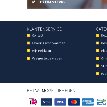
EXTRA STEVIG
KLANTENSERVICE
CATE
Contact
Doz
Leveringsvoorwaarden
Bes
Mijn Pellikaan
Plas
Veelgestelde vragen
Oms
Slui
Pap
BETAALMOGELIJKHEDEN