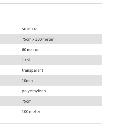
5026002
75cm x 100 meter
60 micron
1 rol
transparant
10mm
polyethyleen
75cm
100 meter