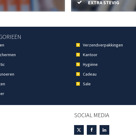
EXTRA STEVIG
GORIEËN
en
Verzendverpakkingen
chermen
Kantoor
tic
Hygiëne
noeren
Cadeau
ten
Sale
ier
SOCIAL MEDIA