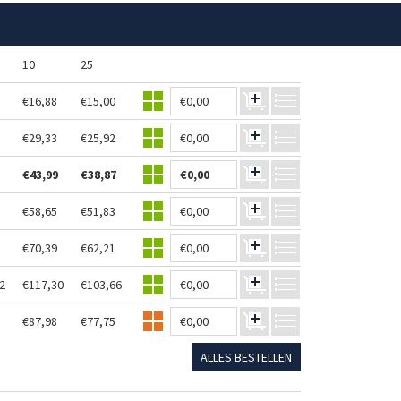
10
25
€16,88
€15,00
€0,00
€29,33
€25,92
€0,00
€43,99
€38,87
€0,00
€58,65
€51,83
€0,00
€70,39
€62,21
€0,00
2
€117,30
€103,66
€0,00
€87,98
€77,75
€0,00
ALLES BESTELLEN