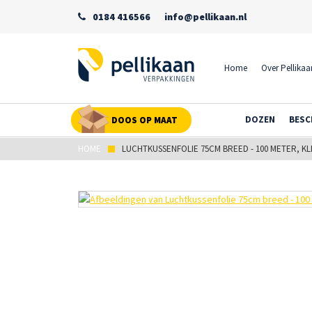
0184 416566
info@pellikaan.nl
Home
Over Pellikaa
DOZEN
BESC
DOOS OP MAAT
HOME
LUCHTKUSSENFOLIE 75CM BREED - 100 METER, K