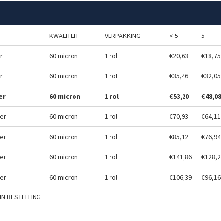
KWALITEIT
VERPAKKING
< 5
5
r
60 micron
1 rol
€20,63
€18,75
r
60 micron
1 rol
€35,46
€32,05
er
60 micron
1 rol
€53,20
€48,08
er
60 micron
1 rol
€70,93
€64,11
er
60 micron
1 rol
€85,12
€76,94
er
60 micron
1 rol
€141,86
€128,2
er
60 micron
1 rol
€106,39
€96,16
IN BESTELLING