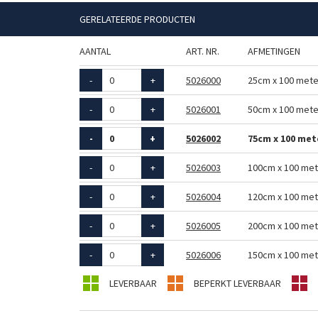
GERELATEERDE PRODUCTEN
AANTAL
ART. NR.
AFMETINGEN
-
+
5026000
25cm x 100 mete
-
+
5026001
50cm x 100 mete
-
+
5026002
75cm x 100 met
-
+
5026003
100cm x 100 met
-
+
5026004
120cm x 100 met
-
+
5026005
200cm x 100 met
-
+
5026006
150cm x 100 met
LEVERBAAR
BEPERKT LEVERBAAR