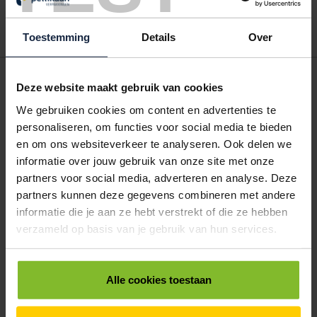
account. Dat pakt altijd goed uit voor uw administratie!
Toestemming
Details
Over
POSTDOOS BEDRUKKEN
Deze website maakt gebruik van cookies
Voor een veilige verzending
We gebruiken cookies om content en advertenties te
personaliseren, om functies voor social media te bieden
VOOR BOEKEN TOT ONDERDELEN
en om ons websiteverkeer te analyseren. Ook delen we
EXTRA STEVIG
informatie over jouw gebruik van onze site met onze
partners voor social media, adverteren en analyse. Deze
partners kunnen deze gegevens combineren met andere
BRIEVENBUSDOOS
informatie die je aan ze hebt verstrekt of die ze hebben
verzameld op basis van je gebruik van hun services.
BEDRUKKEN
Post stevig verpakt
Alle cookies toestaan
VOOR BOEKEN TOT ONDERDELEN
EXTRA STEVIG