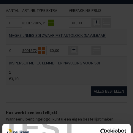
AANTAL
ART. NR.
TYPE
EXTRA
VERPAKKING
PRIJS
8001570
€5,29
€0,00
MAGAZIJNMES SDI ZWAAR MET AUTOLOCK (NAVULBAAR)
8001572
€0,00
DISPENSER MET 10 LEMMETTEN NAVULLING VOOR SDI
1
€3,10
ALLES BESTELLEN
Hoe werkt een bestellijst?
TEST
Wanneer u bent ingelogd, kunt u een eigen bestellijst maken.
Gebruik bestel- en offertelijsten om eenvoudig en snel producten
te bestellen. Uw bestel- en offertelijsten kunt u terugvinden in uw