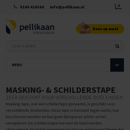
0
0184 416566
info@pellikaan.nl
Doos op maat
MENU
MASKING- & SCHILDERSTAPE
ZEER GESCHIKT VOOR VERSCHILLENDE DOELEINDEN
Masking tape, ook wel schildertape genoemd, is geschikt voor
verschillende doeleinden. Deze tape is bestand tegen water, kan
beschreven worden en laat geen lijmsporen achter na het
verwijderen. De schilderstape kan met de hand worden
afgescheurd. Staat het gewenste product er niet tussen? Neem dan