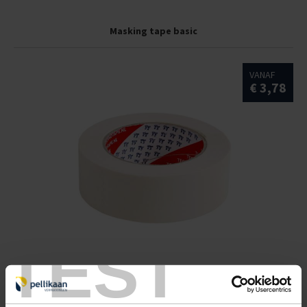
Masking tape basic
VANAF
€ 3,78
TEST
Masking tape top