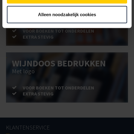
DOOS BEDRUKKEN
Met logo of full-colour
Alleen noodzakelijk cookies
VOOR BOEKEN TOT ONDERDELEN
EXTRA STEVIG
WIJNDOOS BEDRUKKEN
Met logo
VOOR BOEKEN TOT ONDERDELEN
EXTRA STEVIG
KLANTENSERVICE