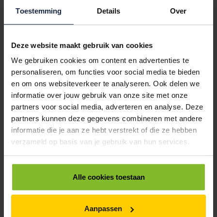
Toestemming
Details
Over
POSTDOOS BEDRUKKEN
Voor een veilige verzending
Deze website maakt gebruik van cookies
We gebruiken cookies om content en advertenties te
VOOR BOEKEN TOT ONDERDELEN
personaliseren, om functies voor social media te bieden
EXTRA STEVIG
en om ons websiteverkeer te analyseren. Ook delen we
informatie over jouw gebruik van onze site met onze
partners voor social media, adverteren en analyse. Deze
BRIEVENBUSDOOS
partners kunnen deze gegevens combineren met andere
informatie die je aan ze hebt verstrekt of die ze hebben
BEDRUKKEN
verzameld op basis van je gebruik van hun services.
Post stevig verpakt
VOOR BOEKEN TOT ONDERDELEN
Alle cookies toestaan
EXTRA STEVIG
Aanpassen