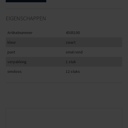
EIGENSCHAPPEN
Artikelnummer
4505100
kleur
zwart
punt
smal rond
verpakking
1 stuk
omdoos
12 stuks