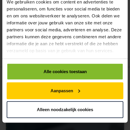
We gebruiken cookies om content en advertenties te
ALLES BESTELLEN
personaliseren, om functies voor social media te bieden
en om ons websiteverkeer te analyseren. Ook delen we
informatie over jouw gebruik van onze site met onze
Hoe werkt een bestellijst?
partners voor social media, adverteren en analyse. Deze
Wanneer u bent ingelogd, kunt u een eigen bestellijst maken.
Gebruik bestel- en offertelijsten om eenvoudig en snel producten
partners kunnen deze gegevens combineren met andere
te bestellen. Uw bestel- en offertelijsten kunt u terugvinden in uw
informatie die je aan ze hebt verstrekt of die ze hebben
account. Dat pakt altijd goed uit voor uw administratie!
verzameld op basis van je gebruik van hun services.
Alle cookies toestaan
POSTDOOS BEDRUKKEN
Voor een veilige verzending
Aanpassen
VOOR BOEKEN TOT ONDERDELEN
EXTRA STEVIG
Alleen noodzakelijk cookies