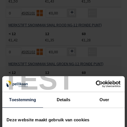
€1,50
€1,43
€1,35
4505101
€0,00
MERKSTIFT SNOWMAN SMAL ROOD NG-12 (RONDE PUNT)
< 12
12
60
€1,42
€1,35
€1,28
4505102
€0,00
MERKSTIFT SNOWMAN SMAL GROEN NG-12 (RONDE PUNT)
TEST
< 12
12
60
€1,42
€1,35
€1,28
4505103
€0,00
Toestemming
Details
Over
MERKSTIFT SNOWMAN SMAL BLAUW NG-12 (RONDE PUNT)
< 12
12
60
€1,42
€1,35
€1,28
Deze website maakt gebruik van cookies