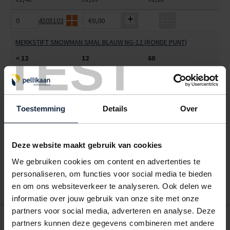
4505103
€0,00
MERKSTIFT SNOWMAN SMAL BLAUW NG-12 (RONDE PUNT)
TEST
< 12
12
60
€1,42
€1,35
€1,28
ALLES BESTELLEN
Toestemming
Details
Over
Hoe werkt een bestellijst?
Wanneer u bent ingelogd, kunt u een eigen bestellijst maken.
Deze website maakt gebruik van cookies
Gebruik bestel- en offertelijsten om eenvoudig en snel producten
We gebruiken cookies om content en advertenties te
te bestellen. Uw bestel- en offertelijsten kunt u terugvinden in uw
account. Dat pakt altijd goed uit voor uw administratie!
personaliseren, om functies voor social media te bieden
en om ons websiteverkeer te analyseren. Ook delen we
informatie over jouw gebruik van onze site met onze
partners voor social media, adverteren en analyse. Deze
POSTDOOS BEDRUKKEN
partners kunnen deze gegevens combineren met andere