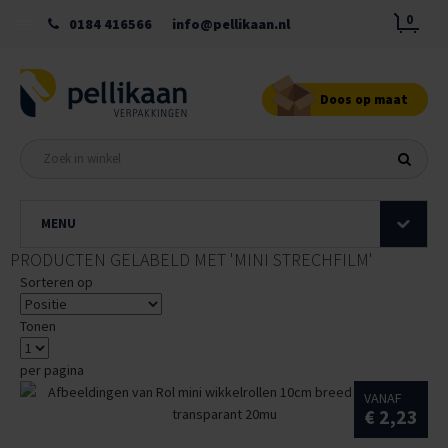
0
0184 416566
info@pellikaan.nl
Doos op maat
MENU
PRODUCTEN GELABELD MET 'MINI STRECHFILM'
Sorteren op
Tonen
per pagina
VANAF
€ 2,23