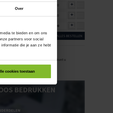
€3,24
€2,97
€0,00
Over
€2,63
€2,41
€0,00
€3,87
€3,55
€0,00
 media te bieden en om ons
ALLES BESTELLEN
onze partners voor social
nformatie die je aan ze hebt
stellen. Uw bestel- en offertelijsten kunt u
lle cookies toestaan
OOS BEDRUKKEN
NDERDELEN