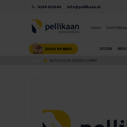
0184 416566
info@pellikaan.nl
Home
Over Pellikaa
DOZEN
BESC
DOOS OP MAAT
HOME
NIETEN VOOR TACKER 13/8MM