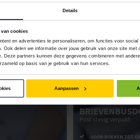
R23
5000 stuks
Details
R33
5000 stuks
 van cookies
R23 en R33
5000 stuks
ent en advertenties te personaliseren, om functies voor social
IN BESTELLING
. Ook delen we informatie over jouw gebruik van onze site met 
e. Deze partners kunnen deze gegevens combineren met andere i
erzameld op basis van je gebruik van hun services.
ken. Gebruik bestel- en offertelijsten om eenvoudig en snel producten te be
uw administratie!
okies
Aanpassen
A
BRIEVENBUSD
Post stevig verpakt
VOOR BOEKEN TOT O