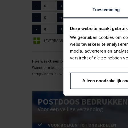
-
+
9203063
13 / 4mm
Toestemming
-
+
9203065
13 / 14mm
Deze website maakt gebruik
-
+
9203066
13 / 8mm
We gebruiken cookies om cont
LEVERBAAR
BEPERKT LEVERBAAR
websiteverkeer te analyseren
media, adverteren en analys
verstrekt of die ze hebben v
Hoe werkt een bestellijst?
Wanneer u bent ingelogd, kunt u een eigen bestellijst ma
terugvinden in uw account. Dat pakt altijd goed uit voor 
Alleen noodzakelijk co
POSTDOOS BEDRUKKEN
Voor een veilige verzending
VOOR BOEKEN TOT ONDERDELEN