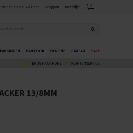
0
melden als nieuwe klant
Inloggen
Bestellijst
PAKKINGEN
KANTOOR
HYGIËNE
CADEAU
SALE
TERUG NAAR HOME
KLANTENSERVICE
TACKER 13/8MM