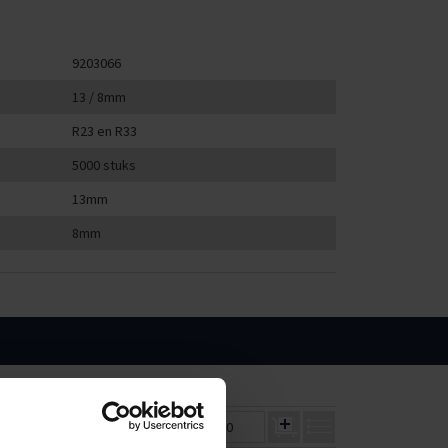
9203066
13 / 8mm
R23 en R33
5000 stuks
13mm
8mm
1
50000
€3,53
€3,23
€0,00