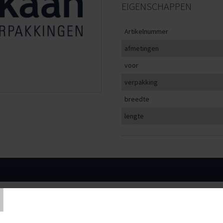
EIGENSCHAPPEN
Artikelnummer
afmetingen
voor
verpakking
breedte
lengte
T
EN
VOOR
VERPAKKING
R23 en R33
5000 stuks