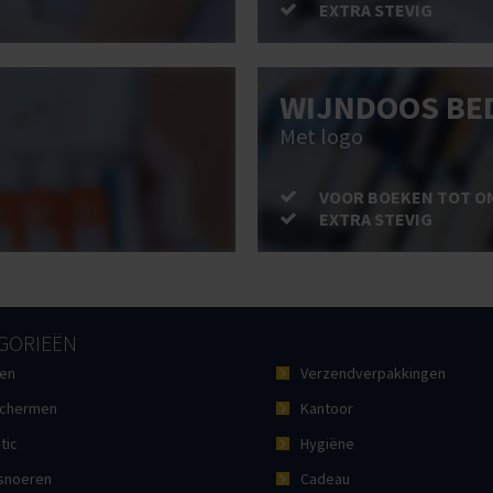
EXTRA STEVIG
WIJNDOOS BE
Met logo
VOOR BOEKEN TOT O
EXTRA STEVIG
GORIEËN
en
Verzendverpakkingen
chermen
Kantoor
tic
Hygiëne
noeren
Cadeau