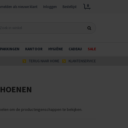
0
melden als nieuwe klant
Inloggen
Bestellijst
PAKKINGEN
KANTOOR
HYGIËNE
CADEAU
SALE
TERUG NAAR HOME
KLANTENSERVICE
CHOENEN
ikelen om de producteigenschappen te bekijken.