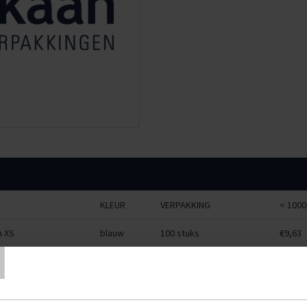
KLEUR
VERPAKKING
< 1000
T
 XS
blauw
100 stuks
€9,63
 S
wit
100 stuks
€9,63
n M
wit
100 stuks
€9,63