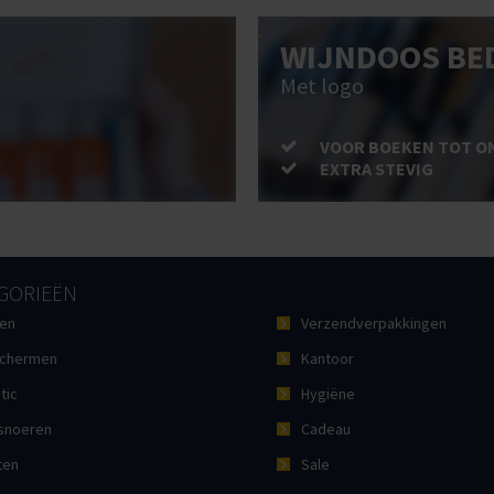
WIJNDOOS BE
Met logo
VOOR BOEKEN TOT O
EXTRA STEVIG
GORIEËN
en
Verzendverpakkingen
chermen
Kantoor
tic
Hygiëne
noeren
Cadeau
ten
Sale