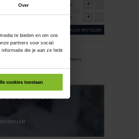
€8,86
€7,70
€0,00
Over
€8,86
€7,70
€0,00
ALLES BESTELLEN
 media te bieden en om ons
onze partners voor social
nformatie die je aan ze hebt
stellen. Uw bestel- en offertelijsten kunt u
lle cookies toestaan
OOS BEDRUKKEN
NDERDELEN