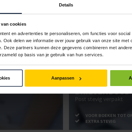
 L
wit
100 stuks
€9,63
Details
 XL
wit
100 stuks
€9,63
 van cookies
IN BESTELLING
ent en advertenties te personaliseren, om functies voor social
. Ook delen we informatie over jouw gebruik van onze site met 
e. Deze partners kunnen deze gegevens combineren met andere i
erzameld op basis van je gebruik van hun services.
ken. Gebruik bestel- en offertelijsten om eenvoudig en snel producten te be
uw administratie!
okies
Aanpassen
A
BRIEVENBUSD
Post stevig verpakt
VOOR BOEKEN TOT O
EXTRA STEVIG