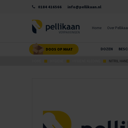
0184 416566
info@pellikaan.nl
Home
Over Pellikaa
DOZEN
BESC
DOOS OP MAAT
HOME
HYGIËNE
HYGIËNE KLEDING
NITRIL HA