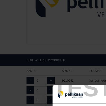
GERELATEERDE PRODUCTEN
AANTAL
ART. NR.
FORMAAT
TES
-
+
9010241
handschoen
-
+
9010242
handschoen
-
+
9010243
handschoe