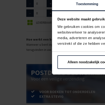
-
+
9010244
handschoen
Toestemming
-
+
9010245
handschoen
Deze website maakt gebruik
LEVERBAAR
BEPERKT LEVERBAAR
We gebruiken cookies om cont
websiteverkeer te analyseren
media, adverteren en analys
Hoe werkt een bestellijst?
verstrekt of die ze hebben v
Wanneer u bent ingelogd, kunt u een eigen bestellijst ma
terugvinden in uw account. Dat pakt altijd goed uit voor 
Alleen noodzakelijk co
POSTDOOS BEDRUKKEN
Voor een veilige verzending
VOOR BOEKEN TOT ONDERDELEN
EXTRA STEVIG