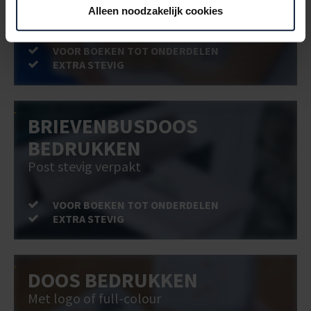
Voor een veilige verzending
Alleen noodzakelijk cookies
VOOR BOEKEN TOT ONDERDELEN
EXTRA STEVIG
BRIEVENBUSDOOS
BEDRUKKEN
Post stevig verpakt
VOOR BOEKEN TOT ONDERDELEN
EXTRA STEVIG
DOOS BEDRUKKEN
Met logo of full-colour