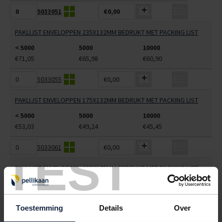
5033051
€0,00
PAKLIJST ENVELOPPEN 235X132MM BEDRUKT MET PACKING LIST
< 5000
5000
10000
€71,05
€65,98
€60,90
5033055
€0,00
PAKLIJST ENVELOPPEN 175X132MM BEDRUKT MET PACKING LIST
< 5000
5000
10000
€53,03
€49,24
€45,45
5033061
€0,00
TEST
PAKLIJST ENVELOPPEN 235X175MM BEDRUKT MET PACKING LIST
< 5000
5000
10000
€92,58
€85,96
€79,35
Toestemming
Details
Over
5033062
€0,00