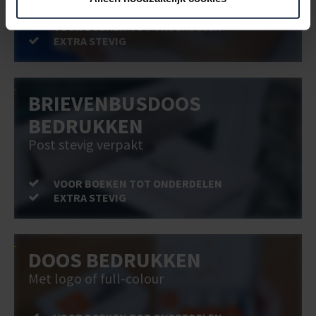
VOOR BOEKEN TOT ONDERDELEN
EXTRA STEVIG
BRIEVENBUSDOOS
BEDRUKKEN
Post stevig verpakt
VOOR BOEKEN TOT ONDERDELEN
EXTRA STEVIG
DOOS BEDRUKKEN
Met logo of full-colour