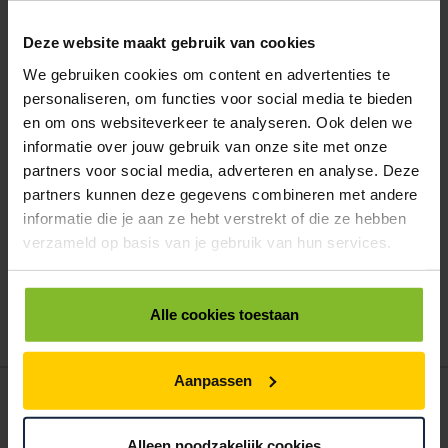
PAKLIJST ENVELOPPEN 235X175MM BEDRUKT MET DOCUMENTS
Deze website maakt gebruik van cookies
ENCLOSED
We gebruiken cookies om content en advertenties te
< 5000
5000
10000
personaliseren, om functies voor social media te bieden
€92,58
€85,96
€79,35
en om ons websiteverkeer te analyseren. Ook delen we
ALLES BESTELLEN
informatie over jouw gebruik van onze site met onze
partners voor social media, adverteren en analyse. Deze
partners kunnen deze gegevens combineren met andere
Hoe werkt een bestellijst?
informatie die je aan ze hebt verstrekt of die ze hebben
Wanneer u bent ingelogd, kunt u een eigen bestellijst maken.
verzameld op basis van je gebruik van hun services.
Gebruik bestel- en offertelijsten om eenvoudig en snel producten
te bestellen. Uw bestel- en offertelijsten kunt u terugvinden in uw
account. Dat pakt altijd goed uit voor uw administratie!
Alle cookies toestaan
Aanpassen
POSTDOOS BEDRUKKEN
Voor een veilige verzending
Alleen noodzakelijk cookies