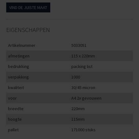
VIND DE JUISTE MAAT
EIGENSCHAPPEN
Artikelnummer
5033051
afmetingen
115 x 220mm
bedrukking
packing list
verpakking
1000
kwaliteit
30/45 micron
voor
A4 2x gevouwen
breedte
220mm
hoogte
115mm
pallet
171000 stuks