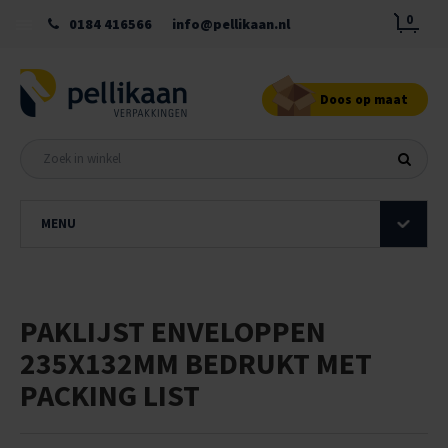
0
0184 416566
info@pellikaan.nl
Doos op maat
MENU
PAKLIJST ENVELOPPEN
235X132MM BEDRUKT MET
PACKING LIST