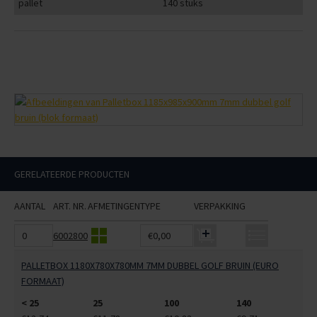
pallet
140 stuks
GERELATEERDE PRODUCTEN
AANTAL
ART. NR.
AFMETINGEN
TYPE
VERPAKKING
6002800
€0,00
PALLETBOX 1180X780X780MM 7MM DUBBEL GOLF BRUIN (EURO
FORMAAT)
< 25
25
100
140