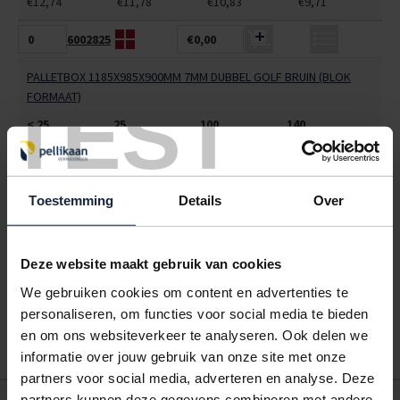
€12,74
€11,78
€10,83
€9,71
6002825
€0,00
PALLETBOX 1185X985X900MM 7MM DUBBEL GOLF BRUIN (BLOK
TEST
FORMAAT)
< 25
25
100
140
€19,90
€18,41
€16,92
€15,17
ALLES BESTELLEN
Toestemming
Details
Over
Hoe werkt een bestellijst?
Deze website maakt gebruik van cookies
Wanneer u bent ingelogd, kunt u een eigen bestellijst maken.
Gebruik bestel- en offertelijsten om eenvoudig en snel producten
We gebruiken cookies om content en advertenties te
te bestellen. Uw bestel- en offertelijsten kunt u terugvinden in uw
personaliseren, om functies voor social media te bieden
account. Dat pakt altijd goed uit voor uw administratie!
en om ons websiteverkeer te analyseren. Ook delen we
informatie over jouw gebruik van onze site met onze
partners voor social media, adverteren en analyse. Deze
partners kunnen deze gegevens combineren met andere