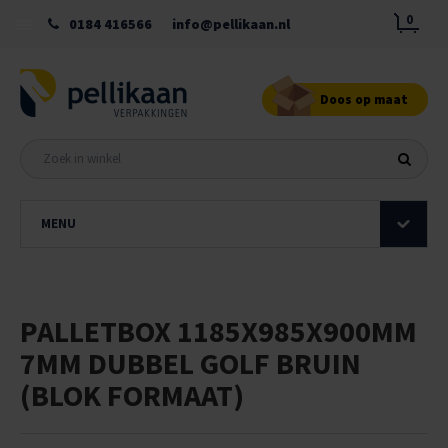
0
0184 416566
info@pellikaan.nl
Doos op maat
MENU
PALLETBOX 1185X985X900MM
7MM DUBBEL GOLF BRUIN
(BLOK FORMAAT)