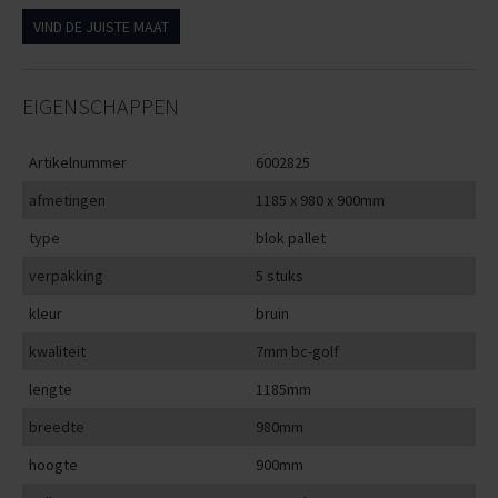
VIND DE JUISTE MAAT
EIGENSCHAPPEN
Artikelnummer
6002825
afmetingen
1185 x 980 x 900mm
type
blok pallet
verpakking
5 stuks
kleur
bruin
kwaliteit
7mm bc-golf
lengte
1185mm
breedte
980mm
hoogte
900mm