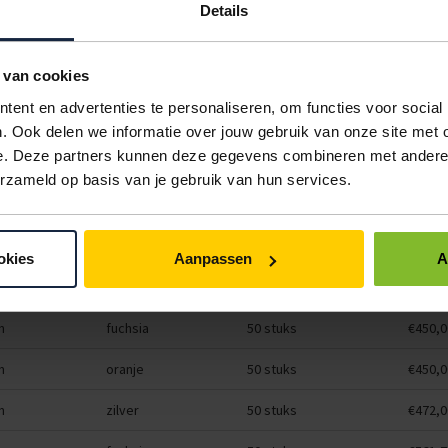
oranje
50 stuks
€327,2
Details
m
rood
50 stuks
€561,7
 van cookies
m
blauw
50 stuks
€561,7
ent en advertenties te personaliseren, om functies voor social
m
lime groen
50 stuks
€393,7
. Ook delen we informatie over jouw gebruik van onze site met 
e. Deze partners kunnen deze gegevens combineren met andere i
blauw
50 stuks
€327,2
erzameld op basis van je gebruik van hun services.
m
rood
50 stuks
€450,0
m
lime groen
50 stuks
€561,7
okies
Aanpassen
A
m
wit
50 stuks
€374,0
m
fuchsia
50 stuks
€450,0
m
oranje
50 stuks
€450,0
m
zilver
50 stuks
€472,0