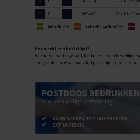
-
+
9603350
32 x 12 x 41c
-
+
9604001
22 x 10 x 31c
LEVERBAAR
BEPERKT LEVERBAAR
Hoe werkt een bestellijst?
Wanneer u bent ingelogd, kunt u een eigen bestellijst ma
terugvinden in uw account. Dat pakt altijd goed uit voor 
POSTDOOS BEDRUKKEN
Voor een veilige verzending
VOOR BOEKEN TOT ONDERDELEN
EXTRA STEVIG