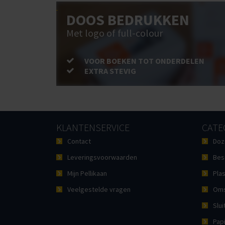
DOOS BEDRUKKEN
Met logo of full-colour
VOOR BOEKEN TOT ONDERDELEN
EXTRA STEVIG
KLANTENSERVICE
CATE
Contact
Doz
Leveringsvoorwaarden
Bes
Mijn Pellikaan
Plas
Veelgestelde vragen
Oms
Slui
Pap