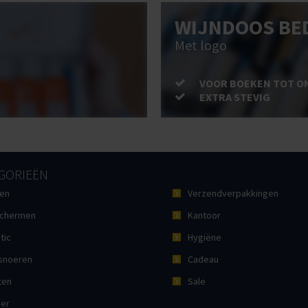
WIJNDOOS BE
Met logo
VOOR BOEKEN TOT O
EXTRA STEVIG
GORIEËN
en
Verzendverpakkingen
chermen
Kantoor
tic
Hygiëne
noeren
Cadeau
ten
Sale
ier