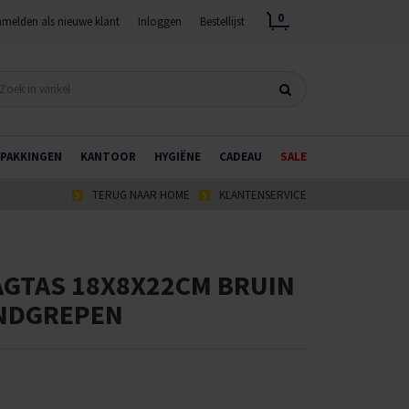
0
melden als nieuwe klant
Inloggen
Bestellijst
PAKKINGEN
KANTOOR
HYGIËNE
CADEAU
SALE
TERUG NAAR HOME
KLANTENSERVICE
AGTAS 18X8X22CM BRUIN
NDGREPEN