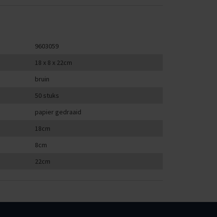
9603059
18 x 8 x 22cm
bruin
50 stuks
papier gedraaid
18cm
8cm
22cm