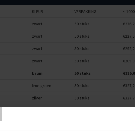
KLEUR
VERPAKKING
< 1000
zwart
50 stuks
€236,2
zwart
50 stuks
€227,5
zwart
50 stuks
€292,2
zwart
50 stuks
€205,3
m
bruin
50 stuks
€335,
lime groen
50 stuks
€327,2
T
zilver
50 stuks
€337,7
fuchsia
50 stuks
€327,2
rood
50 stuks
€327,2