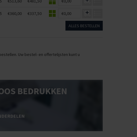
5
€513,60
€481,50
€0,00
5
€360,00
€337,50
€0,00
ALLES BESTELLEN
stellen. Uw bestel- en offertelijsten kunt u
OOS BEDRUKKEN
NDERDELEN