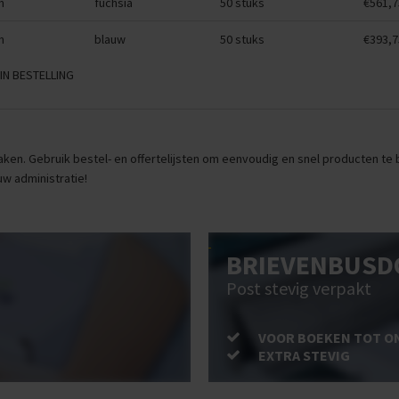
m
fuchsia
50 stuks
€561,7
m
blauw
50 stuks
€393,7
IN BESTELLING
ken. Gebruik bestel- en offertelijsten om eenvoudig en snel producten te be
uw administratie!
BRIEVENBUSD
Post stevig verpakt
VOOR BOEKEN TOT O
EXTRA STEVIG