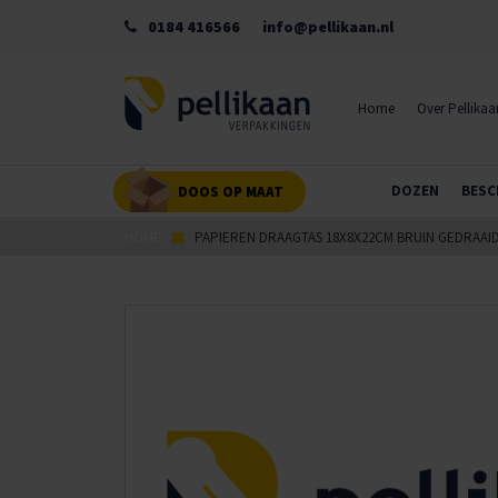
0184 416566
info@pellikaan.nl
Home
Over Pellikaa
DOZEN
BESC
DOOS OP MAAT
HOME
PAPIEREN DRAAGTAS 18X8X22CM BRUIN GEDRAA