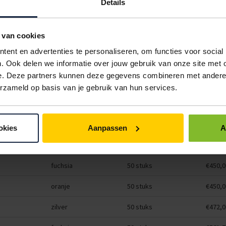
oranje
50 stuks
€327,2
Details
m
rood
50 stuks
€561,7
 van cookies
m
blauw
50 stuks
€561,7
ent en advertenties te personaliseren, om functies voor social
m
lime groen
50 stuks
€393,
. Ook delen we informatie over jouw gebruik van onze site met 
e. Deze partners kunnen deze gegevens combineren met andere i
blauw
50 stuks
€327,2
erzameld op basis van je gebruik van hun services.
m
rood
50 stuks
€450,0
m
lime groen
50 stuks
€561,7
okies
Aanpassen
A
m
wit
50 stuks
€374,0
m
fuchsia
50 stuks
€450,0
m
oranje
50 stuks
€450,0
m
zilver
50 stuks
€472,0