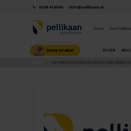
0184 416566
info@pellikaan.nl
Home
Over Pellikaa
DOZEN
BESC
DOOS OP MAAT
HOME
PAPIEREN DRAAGTAS 22X10X31CM LIME GROEN 