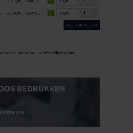
5
€513,60
€481,50
€0,00
5
€360,00
€337,50
€0,00
ALLES BESTELLEN
stellen. Uw bestel- en offertelijsten kunt u
OOS BEDRUKKEN
NDERDELEN