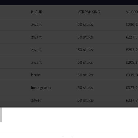
KLEUR
VERPAKKING
< 1000
zwart
50 stuks
€236,2
zwart
50 stuks
€227,5
zwart
50 stuks
€292,2
zwart
50 stuks
€205,3
bruin
50 stuks
€335,0
lime groen
50 stuks
€327,2
T
zilver
50 stuks
€337,7
fuchsia
50 stuks
€327,2
rood
50 stuks
€327,2