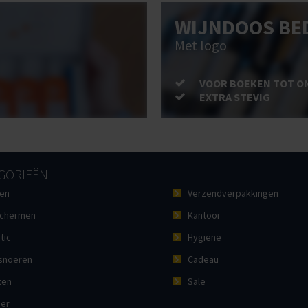
WIJNDOOS BE
Met logo
VOOR BOEKEN TOT O
EXTRA STEVIG
GORIEËN
en
Verzendverpakkingen
chermen
Kantoor
tic
Hygiëne
noeren
Cadeau
ten
Sale
ier