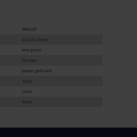
9603205
22 x 10 x 31cm
lime groen
50 stuks
papier gedraaid
22cm
10cm
31cm