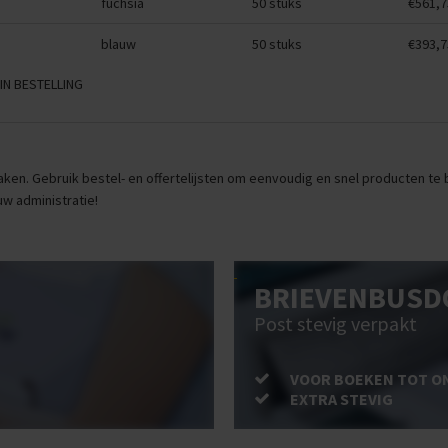
m
fuchsia
50 stuks
€561,7
m
blauw
50 stuks
€393,7
IN BESTELLING
ken. Gebruik bestel- en offertelijsten om eenvoudig en snel producten te be
uw administratie!
BRIEVENBUSD
Post stevig verpakt
VOOR BOEKEN TOT O
EXTRA STEVIG