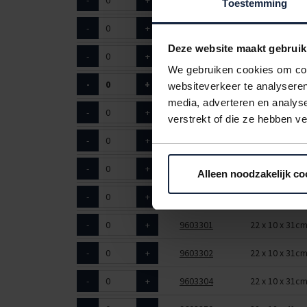
-
+
9603067
18 x 8 x 22cm
Toestemming
-
+
9603197
32 x 12 x 41c
Deze website maakt gebruik
-
+
9603198
32 x 12 x 41c
We gebruiken cookies om cont
-
+
9603205
22 x 10 x 31c
websiteverkeer te analyseren
media, adverteren en analys
-
+
9603222
18 x 8 x 22cm
verstrekt of die ze hebben v
-
+
9603224
22 x 10 x 31c
-
+
9603260
32 x 12 x 41c
Alleen noodzakelijk co
-
+
9603300
22 x 10 x 31c
-
+
9603301
22 x 10 x 31c
-
+
9603302
22 x 10 x 31c
-
+
9603304
22 x 10 x 31c