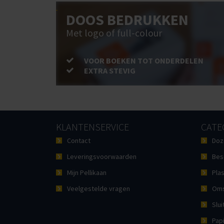
DOOS BEDRUKKEN
Met logo of full-colour
VOOR BOEKEN TOT ONDERDELEN
EXTRA STEVIG
KLANTENSERVICE
CATE
Contact
Doz
Leveringsvoorwaarden
Bes
Mijn Pellikaan
Plas
Veelgestelde vragen
Oms
Slui
Pap