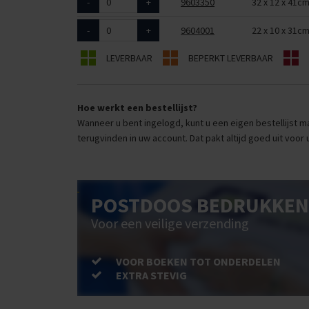
-
+
9603350
32 x 12 x 41c
-
+
9604001
22 x 10 x 31c
LEVERBAAR
BEPERKT LEVERBAAR
Hoe werkt een bestellijst?
Wanneer u bent ingelogd, kunt u een eigen bestellijst ma
terugvinden in uw account. Dat pakt altijd goed uit voor 
POSTDOOS BEDRUKKEN
Voor een veilige verzending
VOOR BOEKEN TOT ONDERDELEN
EXTRA STEVIG