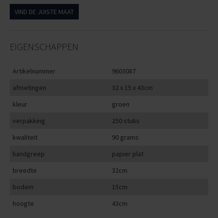
VIND DE JUISTE MAAT
EIGENSCHAPPEN
Artikelnummer
9603087
afmetingen
32 x 15 x 43cm
kleur
groen
verpakking
250 stuks
kwaliteit
90 grams
handgreep
papier plat
breedte
32cm
bodem
15cm
hoogte
43cm