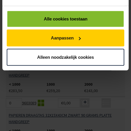
9603087
€0,00
Alle cookies toestaan
PAPIEREN DRAAGTAS 32X15X43CM GROEN 90 GRAMS PLATTE
HANDGREEP
< 1000
1000
2000
Aanpassen
€283,50
€259,20
€243,00
9603088
€0,00
Alleen noodzakelijk cookies
PAPIEREN DRAAGTAS 32X15X43CM BLAUW 90 GRAMS PLATTE
HANDGREEP
< 1000
1000
2000
€283,50
€259,20
€243,00
9603089
€0,00
PAPIEREN DRAAGTAS 32X15X43CM ZWART 90 GRAMS PLATTE
HANDGREEP
< 1000
1000
2000