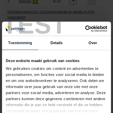
9603080
€0,00
PAPIEREN DRAAGTAS 32X15X43CM BRUIN 80 GRAMS PLATTE
TEST
HANDGREEP
< 1000
1000
2000
€209,60
€189,95
€176,85
9603085
€0,00
Toestemming
Details
Over
PAPIEREN DRAAGTAS 32X15X42CM WIT 80 GRAMS PLATTE
HANDGREEP
Deze website maakt gebruik van cookies
< 1000
1000
2000
We gebruiken cookies om content en advertenties te
€281,75
€257,60
€241,50
personaliseren, om functies voor social media te bieden
en om ons websiteverkeer te analyseren. Ook delen we
9603086
€0,00
informatie over jouw gebruik van onze site met onze
PAPIEREN DRAAGTAS 32X15X43CM ROOD 90 GRAMS PLATTE
partners voor social media, adverteren en analyse. Deze
HANDGREEP
partners kunnen deze gegevens combineren met andere
informatie die je aan ze hebt verstrekt of die ze hebben
< 1000
1000
2000
verzameld op basis van je gebruik van hun services.
€283,50
€259,20
€243,00