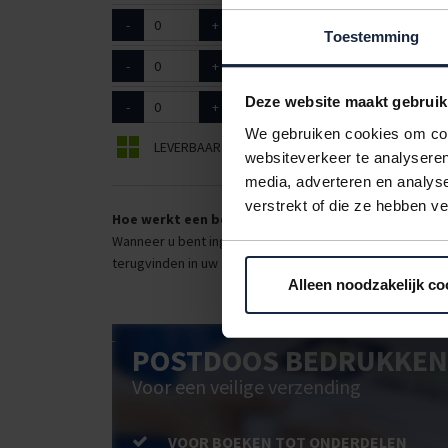
-
+
5040403
50cm bree
Toestemming
-
+
5040404
60cm bree
Deze website maakt gebruik
-
+
5040406
75cm bree
We gebruiken cookies om cont
LEVERBAAR
BEPERKT LEVERBAAR
websiteverkeer te analyseren
media, adverteren en analys
verstrekt of die ze hebben v
Hoe werkt een bestellijst?
Wanneer u bent ingelogd, kunt u een eigen bestellijst ma
terugvinden in uw account. Dat pakt altijd goed uit voor 
Alleen noodzakelijk co
POSTDOOS BEDRUKKEN
Voor een veilige verzending
VOOR BOEKEN TOT ONDERDELEN