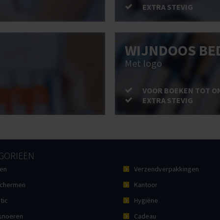
EXTRA STEVIG
WIJNDOOS BE
Met logo
VOOR BOEKEN TOT O
EXTRA STEVIG
GORIEËN
en
Verzendverpakkingen
chermen
Kantoor
tic
Hygiëne
noeren
Cadeau