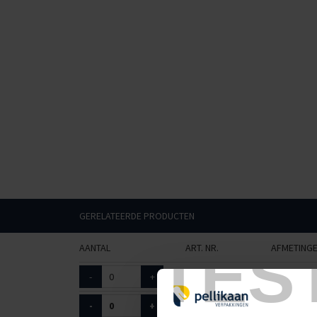
GERELATEERDE PRODUCTEN
TES
AANTAL
ART. NR.
AFMETING
-
+
5040401
30cm bree
-
+
5040402
40cm bre