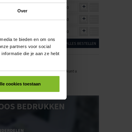
€126,80
€0,00
Over
€135,06
€0,00
€136,98
€0,00
 media te bieden en om ons
ALLES BESTELLEN
onze partners voor social
nformatie die je aan ze hebt
stellen. Uw bestel- en offertelijsten kunt u
lle cookies toestaan
OOS BEDRUKKEN
NDERDELEN