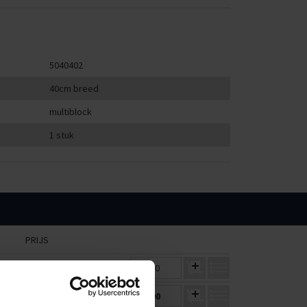
5040402
40cm breed
multiblock
1 stuk
PRIJS
€113,69
€0,00
€120,15
€0,00