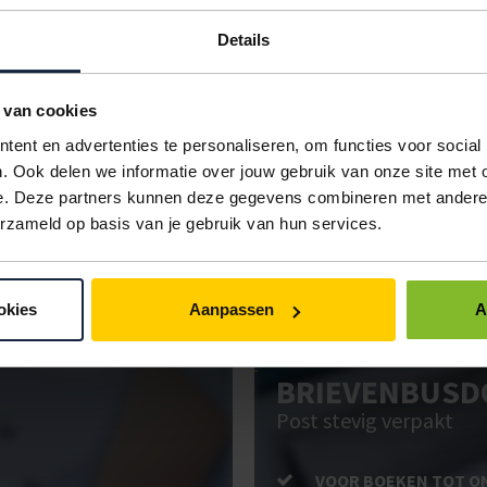
d
multiblock
1 stuk
Details
d
multiblock
1 stuk
 van cookies
d
multiblock
1 stuk
ent en advertenties te personaliseren, om functies voor social
IN BESTELLING
. Ook delen we informatie over jouw gebruik van onze site met 
e. Deze partners kunnen deze gegevens combineren met andere i
erzameld op basis van je gebruik van hun services.
ken. Gebruik bestel- en offertelijsten om eenvoudig en snel producten te be
uw administratie!
okies
Aanpassen
A
BRIEVENBUSD
Post stevig verpakt
VOOR BOEKEN TOT O