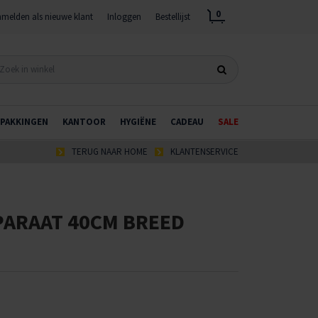
0
melden als nieuwe klant
Inloggen
Bestellijst
PAKKINGEN
KANTOOR
HYGIËNE
CADEAU
SALE
TERUG NAAR HOME
KLANTENSERVICE
PARAAT 40CM BREED