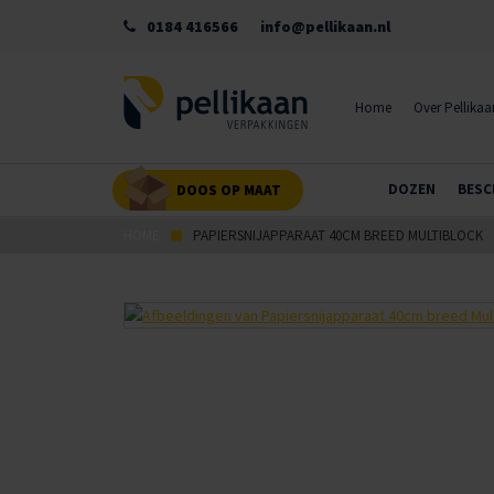
0184 416566
info@pellikaan.nl
Home
Over Pellikaa
DOZEN
BESC
DOOS OP MAAT
HOME
PAPIERSNIJAPPARAAT 40CM BREED MULTIBLOCK