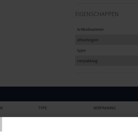
EIGENSCHAPPEN
Artikelnummer
afmetingen
type
verpakking
T
EN
TYPE
VERPAKKING
d
multiblock
1 stuk
ed
multiblock
1 stuk