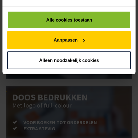
EXTRA STEVIG
Alle cookies toestaan
BRIEVENBUSDOOS
BEDRUKKEN
Aanpassen
Post stevig verpakt
Alleen noodzakelijk cookies
VOOR BOEKEN TOT ONDERDELEN
EXTRA STEVIG
DOOS BEDRUKKEN
Met logo of full-colour
VOOR BOEKEN TOT ONDERDELEN
EXTRA STEVIG