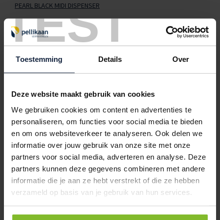
TEST
PEARL BLACK MIDI DISPENSER
1
€29,87
9000611
€0,00
Toestemming
Details
Over
PEARL BLACK MINI DISPENSER
1
Deze website maakt gebruik van cookies
€24,81
We gebruiken cookies om content en advertenties te
9000612
€0,00
personaliseren, om functies voor social media te bieden
en om ons websiteverkeer te analyseren. Ook delen we
PEARL BLACK HANDDOEKAUTOMAAT "AUTOCUT EURO MATIC"
informatie over jouw gebruik van onze site met onze
1
partners voor social media, adverteren en analyse. Deze
€99,58
partners kunnen deze gegevens combineren met andere
informatie die je aan ze hebt verstrekt of die ze hebben
9000613
€0,00
verzameld op basis van je gebruik van hun services.
PEARL BLACK HANDDOEKAUTOMAAT "TEAR&GO EURO MATIC"