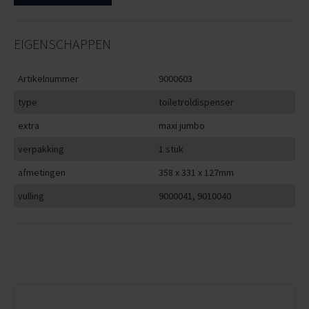
EIGENSCHAPPEN
Artikelnummer
9000603
type
toiletroldispenser
extra
maxi jumbo
verpakking
1 stuk
afmetingen
358 x 331 x 127mm
vulling
9000041, 9010040