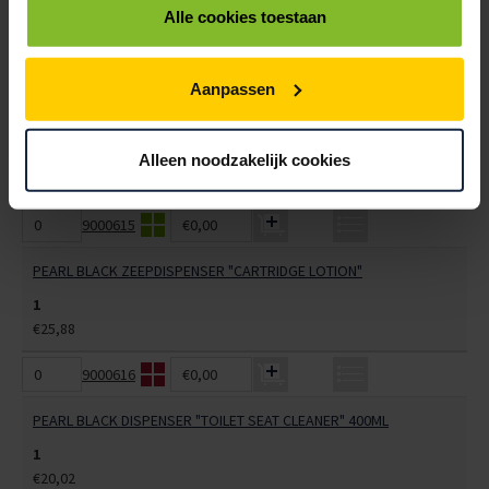
1
Alle cookies toestaan
€105,11
9000614
€0,00
Aanpassen
PEARL BLACK HANDDOEKAUTOMAAT "TEAR&GO EUROMOTION"
1
Alleen noodzakelijk cookies
€105,11
9000615
€0,00
PEARL BLACK ZEEPDISPENSER "CARTRIDGE LOTION"
1
€25,88
9000616
€0,00
PEARL BLACK DISPENSER "TOILET SEAT CLEANER" 400ML
1
€20,02