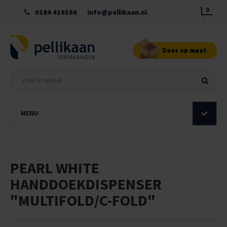
0
0184 416566
info@pellikaan.nl
Doos op maat
MENU
PEARL WHITE
HANDDOEKDISPENSER
"MULTIFOLD/C-FOLD"