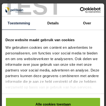
TEST
€29,87
9000511
€0,00
Toestemming
Details
Over
PEARL WHITE MINI DISPENSER
1
€24,33
Deze website maakt gebruik van cookies
9000512
€0,00
We gebruiken cookies om content en advertenties te
personaliseren, om functies voor social media te bieden
PEARL WHITE HANDDOEKAUTOMAAT "AUTOCUT EURO MATIC"
en om ons websiteverkeer te analyseren. Ook delen we
1
informatie over jouw gebruik van onze site met onze
€99,58
partners voor social media, adverteren en analyse. Deze
partners kunnen deze gegevens combineren met andere
9000513
€0,00
informatie die je aan ze hebt verstrekt of die ze hebben
verzameld op basis van je gebruik van hun services.
PEARL WHITE HANDDOEKAUTOMAAT EUROMATIC TEAR&GO
1
€105,11
Alle cookies toestaan