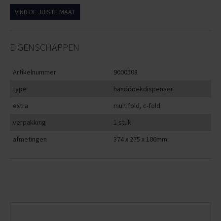
VIND DE JUISTE MAAT
EIGENSCHAPPEN
Artikelnummer
9000508
type
handdoekdispenser
extra
multifold, c-fold
verpakking
1 stuk
afmetingen
374 x 275 x 106mm