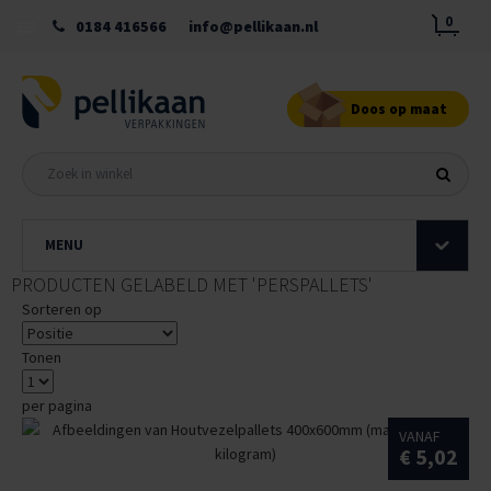
0
0184 416566
info@pellikaan.nl
Doos op maat
MENU
PRODUCTEN GELABELD MET 'PERSPALLETS'
Sorteren op
Tonen
per pagina
VANAF
€ 5,02