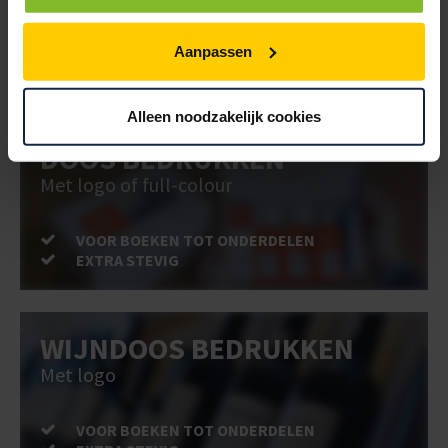
VOOR BOEKEN TOT ONDERDELEN
Aanpassen
EXTRA STEVIG
Alleen noodzakelijk cookies
DOOS BEDRUKKEN
Met logo of full-colour
VOOR BOEKEN TOT ONDERDELEN
EXTRA STEVIG
WIJNDOOS BEDRUKKEN
Met logo
VOOR BOEKEN TOT ONDERDELEN