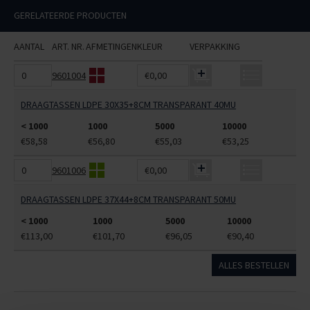
GERELATEERDE PRODUCTEN
AANTAL
ART. NR.
AFMETINGEN
KLEUR
VERPAKKING
9601004
€0,00
DRAAGTASSEN LDPE 30X35+8CM TRANSPARANT 40MU
< 1000
1000
5000
10000
€58,58
€56,80
€55,03
€53,25
9601006
€0,00
DRAAGTASSEN LDPE 37X44+8CM TRANSPARANT 50MU
< 1000
1000
5000
10000
€113,00
€101,70
€96,05
€90,40
ALLES BESTELLEN