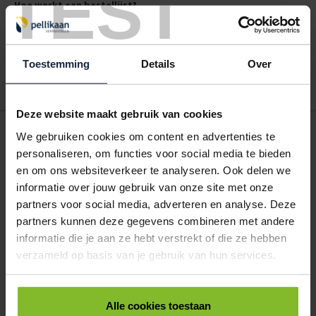
TEST
Hoe werkt een bestellijst?
Wanneer u bent ingelogd, kunt u een eigen bestellijst maken.
Gebruik bestel- en offertelijsten om eenvoudig en snel producten
te bestellen. Uw bestel- en offertelijsten kunt u terugvinden in uw
Toestemming
Details
Over
account. Dat pakt altijd goed uit voor uw administratie!
Deze website maakt gebruik van cookies
POSTDOOS BEDRUKKEN
We gebruiken cookies om content en advertenties te
Voor een veilige verzending
personaliseren, om functies voor social media te bieden
en om ons websiteverkeer te analyseren. Ook delen we
informatie over jouw gebruik van onze site met onze
VOOR BOEKEN TOT ONDERDELEN
partners voor social media, adverteren en analyse. Deze
EXTRA STEVIG
partners kunnen deze gegevens combineren met andere
informatie die je aan ze hebt verstrekt of die ze hebben
verzameld op basis van je gebruik van hun services.
BRIEVENBUSDOOS
BEDRUKKEN
Alle cookies toestaan
Post stevig verpakt