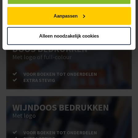
VOOR BOEKEN TOT ONDERDELEN
Aanpassen
EXTRA STEVIG
Alleen noodzakelijk cookies
DOOS BEDRUKKEN
Met logo of full-colour
VOOR BOEKEN TOT ONDERDELEN
EXTRA STEVIG
WIJNDOOS BEDRUKKEN
Met logo
VOOR BOEKEN TOT ONDERDELEN