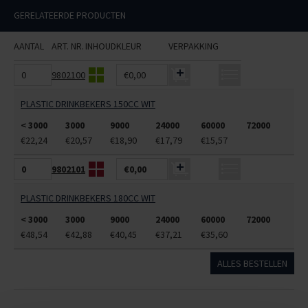
GERELATEERDE PRODUCTEN
AANTAL
ART. NR.
INHOUD
KLEUR
VERPAKKING
9802100
€0,00
PLASTIC DRINKBEKERS 150CC WIT
< 3000
3000
9000
24000
60000
72000
€22,24
€20,57
€18,90
€17,79
€15,57
9802101
€0,00
PLASTIC DRINKBEKERS 180CC WIT
< 3000
3000
9000
24000
60000
72000
€48,54
€42,88
€40,45
€37,21
€35,60
ALLES BESTELLEN