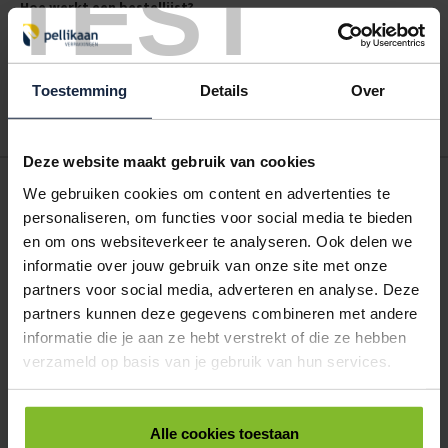
TEST
Hoe werkt een bestellijst?
Wanneer u bent ingelogd, kunt u een eigen bestellijst maken.
Gebruik bestel- en offertelijsten om eenvoudig en snel producten
te bestellen. Uw bestel- en offertelijsten kunt u terugvinden in uw
Toestemming
Details
Over
account. Dat pakt altijd goed uit voor uw administratie!
Deze website maakt gebruik van cookies
POSTDOOS BEDRUKKEN
We gebruiken cookies om content en advertenties te
Voor een veilige verzending
personaliseren, om functies voor social media te bieden
en om ons websiteverkeer te analyseren. Ook delen we
informatie over jouw gebruik van onze site met onze
VOOR BOEKEN TOT ONDERDELEN
partners voor social media, adverteren en analyse. Deze
EXTRA STEVIG
partners kunnen deze gegevens combineren met andere
informatie die je aan ze hebt verstrekt of die ze hebben
verzameld op basis van je gebruik van hun services.
BRIEVENBUSDOOS
BEDRUKKEN
Alle cookies toestaan
Post stevig verpakt