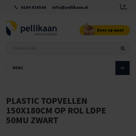
0
0184 416566
info@pellikaan.nl
Doos op maat
MENU
PLASTIC TOPVELLEN
150X180CM OP ROL LDPE
50MU ZWART