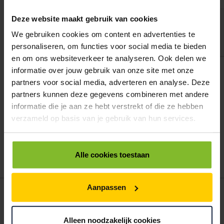
Deze website maakt gebruik van cookies
PLASTIC TOPVELLEN 150X180CM OP ROL LDPE 50MU ZWART
We gebruiken cookies om content en advertenties te
< 1500
1500
3000
€711,00
€657,68
€604,35
personaliseren, om functies voor social media te bieden
en om ons websiteverkeer te analyseren. Ook delen we
ALLES BESTELLEN
informatie over jouw gebruik van onze site met onze
partners voor social media, adverteren en analyse. Deze
partners kunnen deze gegevens combineren met andere
Hoe werkt een bestellijst?
informatie die je aan ze hebt verstrekt of die ze hebben
Wanneer u bent ingelogd, kunt u een eigen bestellijst maken.
verzameld op basis van je gebruik van hun services.
Gebruik bestel- en offertelijsten om eenvoudig en snel producten
te bestellen. Uw bestel- en offertelijsten kunt u terugvinden in uw
account. Dat pakt altijd goed uit voor uw administratie!
Alle cookies toestaan
Aanpassen
POSTDOOS BEDRUKKEN
Voor een veilige verzending
Alleen noodzakelijk cookies