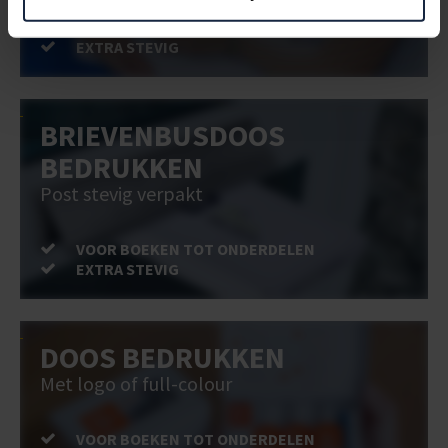
VOOR BOEKEN TOT ONDERDELEN
EXTRA STEVIG
BRIEVENBUSDOOS
BEDRUKKEN
Post stevig verpakt
VOOR BOEKEN TOT ONDERDELEN
EXTRA STEVIG
DOOS BEDRUKKEN
Met logo of full-colour
VOOR BOEKEN TOT ONDERDELEN