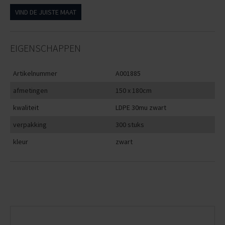
VIND DE JUISTE MAAT
EIGENSCHAPPEN
Artikelnummer
A001885
afmetingen
150 x 180cm
kwaliteit
LDPE 30mu zwart
verpakking
300 stuks
kleur
zwart