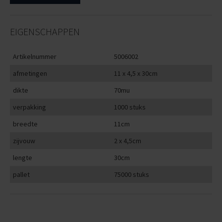
EIGENSCHAPPEN
Artikelnummer
5006002
afmetingen
11 x 4,5 x 30cm
dikte
70mu
verpakking
1000 stuks
breedte
11cm
zijvouw
2 x 4,5cm
lengte
30cm
pallet
75000 stuks