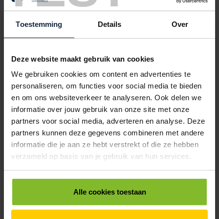
5001038
€0,00
PLASTIC ZAKKEN 18/4-60CM LDPE DIKTE 0.02
Toestemming
Details
Over
< 5000
5000
15000
30000
50000
€49,70
€46,86
€42,60
€39,76
€36,92
Deze website maakt gebruik van cookies
5001051
€0,00
We gebruiken cookies om content en advertenties te
personaliseren, om functies voor social media te bieden
PLASTIC ZAKKEN 20/4-50CM LDPE DIKTE 0.02
en om ons websiteverkeer te analyseren. Ook delen we
< 5000
5000
15000
30000
50000
informatie over jouw gebruik van onze site met onze
€39,29
€37,04
€33,68
€31,43
€29,19
partners voor social media, adverteren en analyse. Deze
partners kunnen deze gegevens combineren met andere
5001060
€0,00
informatie die je aan ze hebt verstrekt of die ze hebben
PLASTIC ZAKKEN 28/8-56CM LDPE DIKTE 0.02
verzameld op basis van je gebruik van hun services.
< 5000
5000
15000
30000
50000
€31,76
€29,95
€27,23
€25,41
€23,60
Alle cookies toestaan
5001065
€0,00