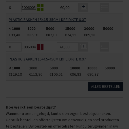
5006003
€0,00
PLASTIC ZAKKEN 15/4.5-35CM LDPE DIKTE 0.07
< 1000
1000
5000
15000
30000
50000
€99,40
€86,98
€82,01
€74,55
€69,58
5006004
€0,00
PLASTIC ZAKKEN 15/4.5-45CM LDPE DIKTE 0.07
< 1000
1000
5000
10000
30000
50000
€129,10
€112,96
€106,51
€96,83
€90,37
ALLES BESTELLEN
Hoe werkt een bestellijst?
Wanneer u bent ingelogd, kunt u een eigen bestellijst maken.
Gebruik bestel- en offertelijsten om eenvoudig en snel producten
te bestellen. Uw bestel- en offertelijsten kunt u terugvinden in uw