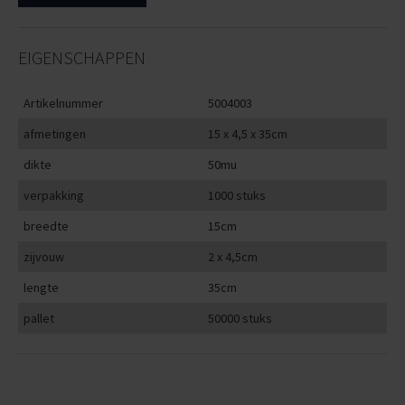
EIGENSCHAPPEN
Artikelnummer
5004003
afmetingen
15 x 4,5 x 35cm
dikte
50mu
verpakking
1000 stuks
breedte
15cm
zijvouw
2 x 4,5cm
lengte
35cm
pallet
50000 stuks