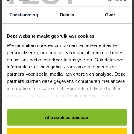
5001038
€0,00
PLASTIC ZAKKEN 18/4-60CM LDPE DIKTE 0.02
Toestemming
Details
Over
< 5000
5000
15000
30000
50000
€49,70
€46,86
€42,60
€39,76
€36,92
Deze website maakt gebruik van cookies
5001051
€0,00
We gebruiken cookies om content en advertenties te
personaliseren, om functies voor social media te bieden
PLASTIC ZAKKEN 20/4-50CM LDPE DIKTE 0.02
en om ons websiteverkeer te analyseren. Ook delen we
< 5000
5000
15000
30000
50000
informatie over jouw gebruik van onze site met onze
€39,29
€37,04
€33,68
€31,43
€29,19
partners voor social media, adverteren en analyse. Deze
partners kunnen deze gegevens combineren met andere
5001060
€0,00
informatie die je aan ze hebt verstrekt of die ze hebben
PLASTIC ZAKKEN 28/8-56CM LDPE DIKTE 0.02
verzameld op basis van je gebruik van hun services.
< 5000
5000
15000
30000
50000
€31,76
€29,95
€27,23
€25,41
€23,60
Alle cookies toestaan
5001065
€0,00