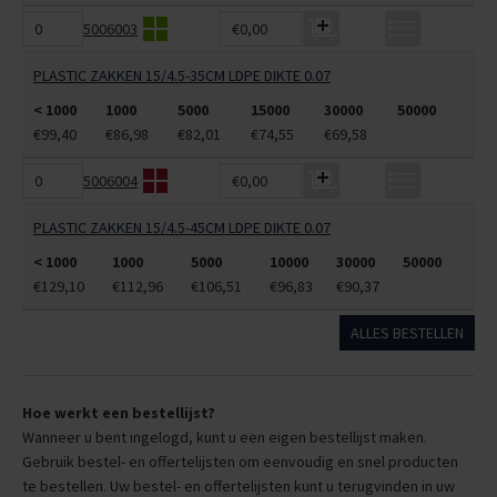
5006003
€0,00
PLASTIC ZAKKEN 15/4.5-35CM LDPE DIKTE 0.07
< 1000
1000
5000
15000
30000
50000
€99,40
€86,98
€82,01
€74,55
€69,58
5006004
€0,00
PLASTIC ZAKKEN 15/4.5-45CM LDPE DIKTE 0.07
< 1000
1000
5000
10000
30000
50000
€129,10
€112,96
€106,51
€96,83
€90,37
ALLES BESTELLEN
Hoe werkt een bestellijst?
Wanneer u bent ingelogd, kunt u een eigen bestellijst maken.
Gebruik bestel- en offertelijsten om eenvoudig en snel producten
te bestellen. Uw bestel- en offertelijsten kunt u terugvinden in uw