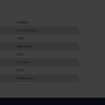
5006004
15 x 4,5 x 35cm
70mu
1000 stuks
15cm
2 x 4,5cm
35cm
50000 stuks