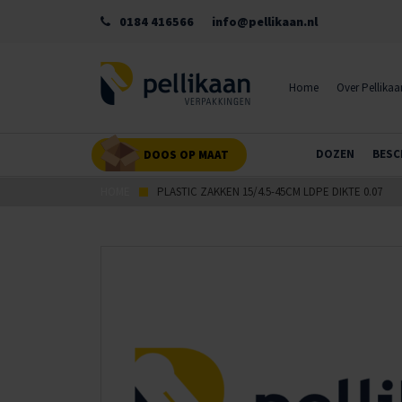
0184 416566
info@pellikaan.nl
Home
Over Pellikaa
DOZEN
BESC
DOOS OP MAAT
HOME
PLASTIC ZAKKEN 15/4.5-45CM LDPE DIKTE 0.07