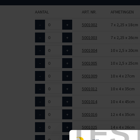
AANTAL
ART. NR.
AFMETINGEN
-
+
5001002
7 x 2,25 x 18cm
-
+
5001003
7 x 2,25 x 26cm
-
+
5001004
10 x 2,5 x 20cm
-
+
5001005
10 x 2,5 x 25cm
-
+
5001009
10 x 4 x 27cm
-
+
5001012
10 x 4 x 35cm
-
+
5001014
10 x 4 x 45cm
-
+
5001016
12 x 4 x 35cm
TES
-
+
5001025
14 x 4 x 26cm