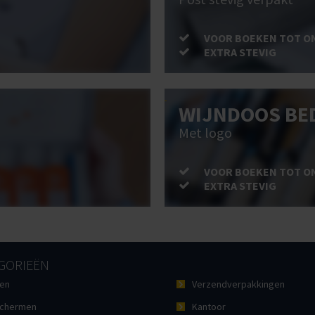
VOOR BOEKEN TOT O
EXTRA STEVIG
WIJNDOOS BE
Met logo
VOOR BOEKEN TOT O
EXTRA STEVIG
GORIEËN
en
Verzendverpakkingen
chermen
Kantoor