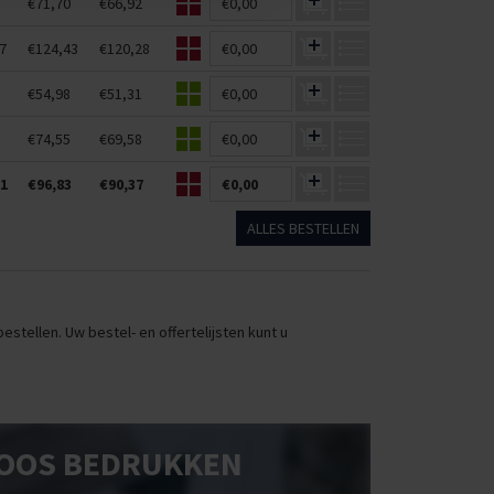
€71,70
€66,92
€0,00
7
€124,43
€120,28
€0,00
€54,98
€51,31
€0,00
€74,55
€69,58
€0,00
51
€96,83
€90,37
€0,00
ALLES BESTELLEN
stellen. Uw bestel- en offertelijsten kunt u
OOS BEDRUKKEN