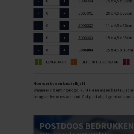
-
+
5004004
15 x 4,5 x 35cm
-
+
5005001
20 x 4,5 x 55cm
-
+
5006002
11 x 4,5 x 30cm
-
+
5006003
15 x 4,5 x 35cm
-
+
5006004
15 x 4,5 x 35cm
LEVERBAAR
BEPERKT LEVERBAAR
Hoe werkt een bestellijst?
Wanneer u bent ingelogd, kunt u een eigen bestellijst ma
terugvinden in uw account. Dat pakt altijd goed uit voor 
POSTDOOS BEDRUKKEN
Voor een veilige verzending