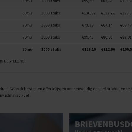
50mu
1000 stuks
€95,60
€83,65
€78,87
60mu
1000 stuks
€136,87
€132,72
€128,5
70mu
1000 stuks
€73,30
€64,14
€60,47
70mu
1000 stuks
€99,40
€86,98
€82,01
70mu
1000 stuks
€129,10
€112,96
€106,
IN BESTELLING
ken. Gebruik bestel- en offertelijsten om eenvoudig en snel producten te be
uw administratie!
BRIEVENBUSD
Post stevig verpakt