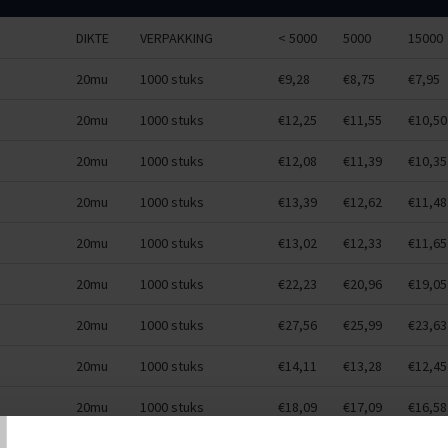
DIKTE
VERPAKKING
< 5000
5000
15000
20mu
1000 stuks
€9,28
€8,75
€7,95
20mu
1000 stuks
€12,25
€11,55
€10,50
20mu
1000 stuks
€12,08
€11,39
€10,35
20mu
1000 stuks
€13,39
€12,62
€11,48
20mu
1000 stuks
€13,02
€12,33
€11,65
20mu
1000 stuks
€22,23
€20,96
€19,05
20mu
1000 stuks
€27,56
€25,99
€23,63
20mu
1000 stuks
€14,11
€13,28
€12,45
T
20mu
1000 stuks
€18,09
€17,09
€16,58