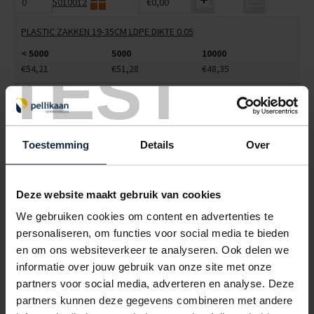
5010012
€0,00
PLASTIC ZAKKEN 19-35CM LDPE DIKTE 0.05
< 5000
5000
10000
TEST
€54,21
€51,28
€48,35
5010013
€0,00
PLASTIC ZAKKEN 24-35CM LDPE DIKTE 0.05
Toestemming
Details
Over
< 5000
5000
10000
€54,15
€50,96
€47,78
5010015
€0,00
Deze website maakt gebruik van cookies
We gebruiken cookies om content en advertenties te
PLASTIC ZAKKEN 32-42CM LDPE DIKTE 0.05
personaliseren, om functies voor social media te bieden
< 5000
5000
10000
en om ons websiteverkeer te analyseren. Ook delen we
€103,50
€98,33
€93,15
informatie over jouw gebruik van onze site met onze
partners voor social media, adverteren en analyse. Deze
5010025
€0,00
partners kunnen deze gegevens combineren met andere