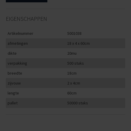
EIGENSCHAPPEN
Artikelnummer
5001038
afmetingen
18 x 4 x 60cm
dikte
20mu
verpakking
500 stuks
breedte
18cm
zijvouw
2 x 4cm
lengte
60cm
pallet
50000 stuks