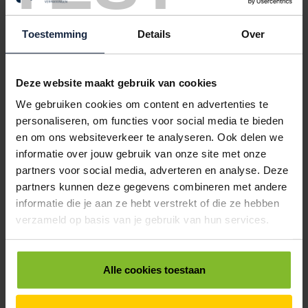
5001038
€0,00
PLASTIC ZAKKEN 18/4-60CM LDPE DIKTE 0.02
Toestemming
Details
Over
< 5000
5000
15000
30000
50000
€49,70
€46,86
€42,60
€39,76
€36,92
Deze website maakt gebruik van cookies
5001051
€0,00
We gebruiken cookies om content en advertenties te
personaliseren, om functies voor social media te bieden
PLASTIC ZAKKEN 20/4-50CM LDPE DIKTE 0.02
en om ons websiteverkeer te analyseren. Ook delen we
< 5000
5000
15000
30000
50000
informatie over jouw gebruik van onze site met onze
€39,29
€37,04
€33,68
€31,43
€29,19
partners voor social media, adverteren en analyse. Deze
partners kunnen deze gegevens combineren met andere
5001060
€0,00
informatie die je aan ze hebt verstrekt of die ze hebben
PLASTIC ZAKKEN 28/8-56CM LDPE DIKTE 0.02
verzameld op basis van je gebruik van hun services.
< 5000
5000
15000
30000
50000
€31,76
€29,95
€27,23
€25,41
€23,60
Alle cookies toestaan
5001065
€0,00