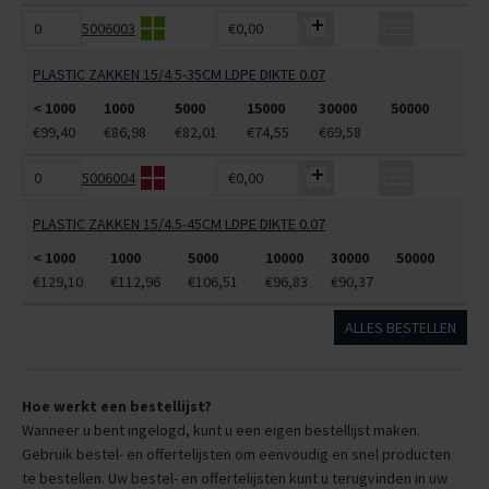
5006003
€0,00
PLASTIC ZAKKEN 15/4.5-35CM LDPE DIKTE 0.07
< 1000
1000
5000
15000
30000
50000
€99,40
€86,98
€82,01
€74,55
€69,58
5006004
€0,00
PLASTIC ZAKKEN 15/4.5-45CM LDPE DIKTE 0.07
< 1000
1000
5000
10000
30000
50000
€129,10
€112,96
€106,51
€96,83
€90,37
ALLES BESTELLEN
Hoe werkt een bestellijst?
Wanneer u bent ingelogd, kunt u een eigen bestellijst maken.
Gebruik bestel- en offertelijsten om eenvoudig en snel producten
te bestellen. Uw bestel- en offertelijsten kunt u terugvinden in uw