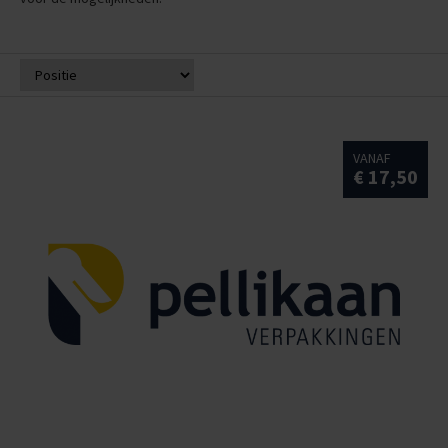
VANAF
€ 17,50