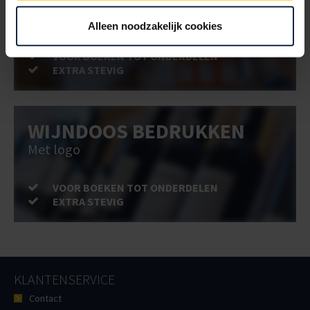
Met logo of full-colour
Alleen noodzakelijk cookies
VOOR BOEKEN TOT ONDERDELEN
EXTRA STEVIG
WIJNDOOS BEDRUKKEN
Met logo
VOOR BOEKEN TOT ONDERDELEN
EXTRA STEVIG
KLANTENSERVICE
Contact