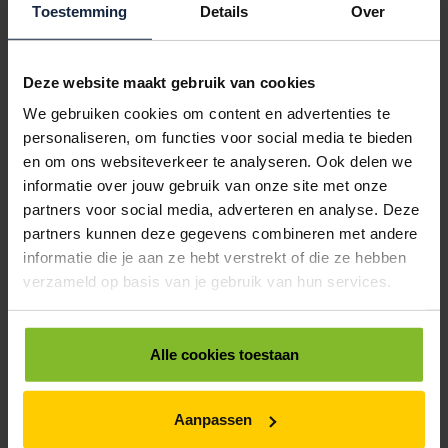
Toestemming
Details
Over
POSTDOOS BEDRUKKEN
Voor een veilige verzending
Deze website maakt gebruik van cookies
We gebruiken cookies om content en advertenties te
VOOR BOEKEN TOT ONDERDELEN
EXTRA STEVIG
personaliseren, om functies voor social media te bieden
en om ons websiteverkeer te analyseren. Ook delen we
informatie over jouw gebruik van onze site met onze
partners voor social media, adverteren en analyse. Deze
BRIEVENBUSDOOS
partners kunnen deze gegevens combineren met andere
BEDRUKKEN
informatie die je aan ze hebt verstrekt of die ze hebben
Post stevig verpakt
verzameld op basis van je gebruik van hun services.
VOOR BOEKEN TOT ONDERDELEN
Alle cookies toestaan
EXTRA STEVIG
Aanpassen
DOOS BEDRUKKEN