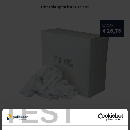
Poetslappen bont tricot
VANAF
€ 26,78
TEST
Poetslappen wit flanel