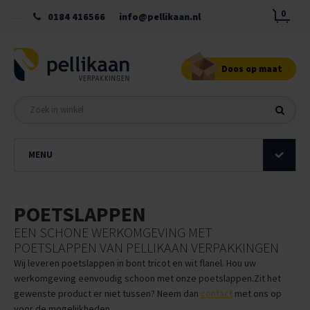
0
0184 416566
info@pellikaan.nl
Doos op maat
MENU
POETSLAPPEN
EEN SCHONE WERKOMGEVING MET
POETSLAPPEN VAN PELLIKAAN VERPAKKINGEN
Wij leveren poetslappen in bont tricot en wit flanel. Hou uw
werkomgeving eenvoudig schoon met onze poetslappen.
Zit het
gewenste product er niet tussen? Neem dan
contact
met ons op
voor de mogelijkheden.