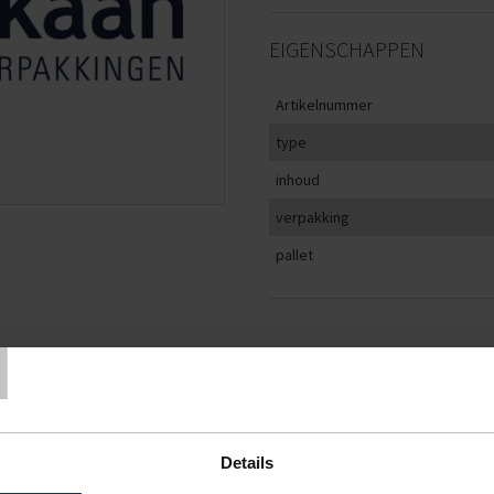
EIGENSCHAPPEN
Artikelnummer
type
inhoud
verpakking
pallet
T
INHOUD
VERPAKKING
< 5
Details
10 kilogram
1 doos
€30,60