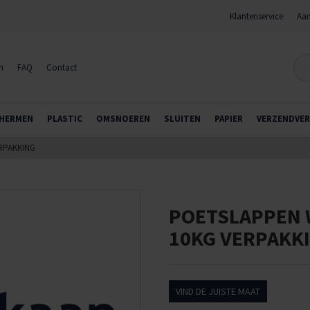
Klantenservice
Aan
n
FAQ
Contact
HERMEN
PLASTIC
OMSNOEREN
SLUITEN
PAPIER
VERZENDVER
RPAKKING
POETSLAPPEN 
10KG VERPAKK
VIND DE JUISTE MAAT