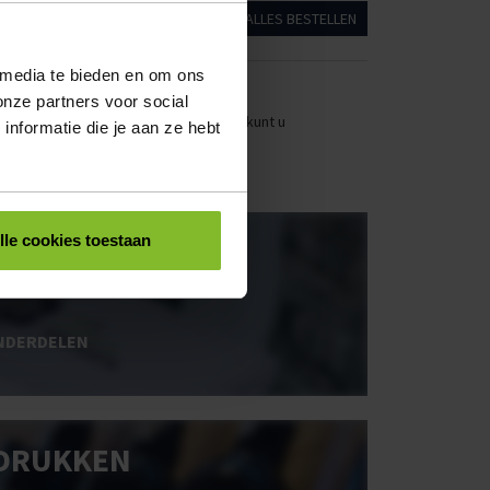
ALLES BESTELLEN
 media te bieden en om ons
onze partners voor social
stellen. Uw bestel- en offertelijsten kunt u
nformatie die je aan ze hebt
OOS BEDRUKKEN
lle cookies toestaan
NDERDELEN
DRUKKEN