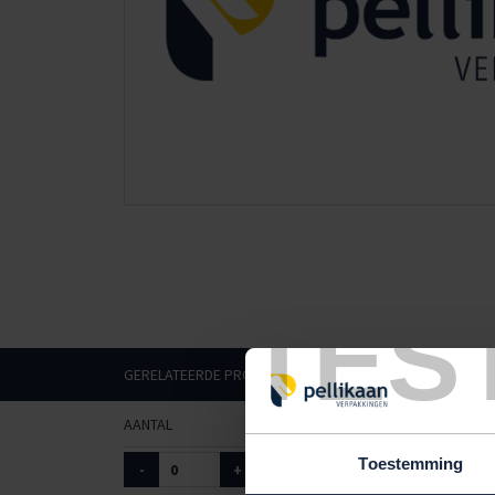
TES
GERELATEERDE PRODUCTEN
AANTAL
ART. NR.
TYPE
Toestemming
-
+
9010184
wit flanel