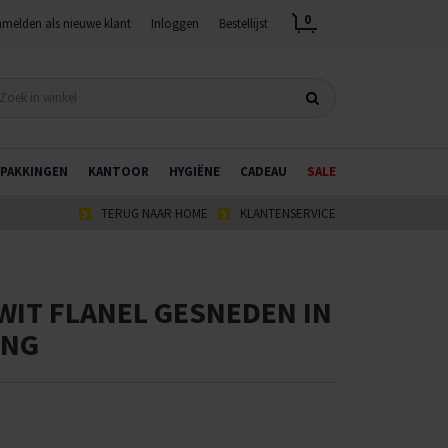
0
melden als nieuwe klant
Inloggen
Bestellijst
PAKKINGEN
KANTOOR
HYGIËNE
CADEAU
SALE
TERUG NAAR HOME
KLANTENSERVICE
WIT FLANEL GESNEDEN IN
ING