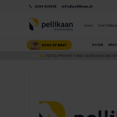
0184 416566
info@pellikaan.nl
Home
Over Pellikaa
DOZEN
BESC
DOOS OP MAAT
HOME
POETSLAPPEN WIT FLANEL GESNEDEN IN 10KG VE