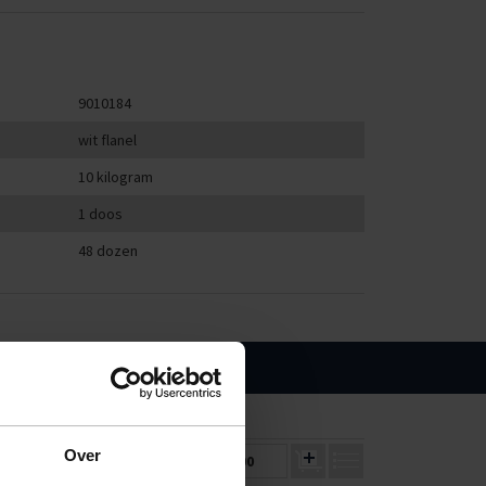
9010184
wit flanel
10 kilogram
1 doos
48 dozen
5
10
Over
€29,07
€26,78
€0,00