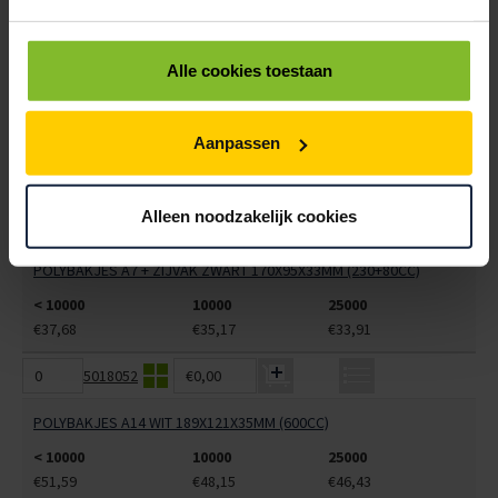
< 10000
10000
25000
€62,73
€58,55
€56,46
Alle cookies toestaan
5018050
€0,00
POLYBAKJES A7 + ZIJVAK WIT 170X95X33MM (230+80CC)
Aanpassen
< 10000
10000
25000
€37,68
€35,17
€33,91
Alleen noodzakelijk cookies
5018051
€0,00
POLYBAKJES A7 + ZIJVAK ZWART 170X95X33MM (230+80CC)
< 10000
10000
25000
€37,68
€35,17
€33,91
5018052
€0,00
POLYBAKJES A14 WIT 189X121X35MM (600CC)
< 10000
10000
25000
€51,59
€48,15
€46,43