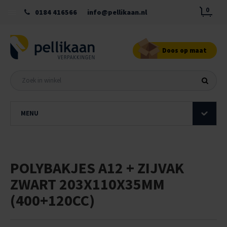
0
0184 416566
info@pellikaan.nl
Doos op maat
MENU
POLYBAKJES A12 + ZIJVAK
ZWART 203X110X35MM
(400+120CC)