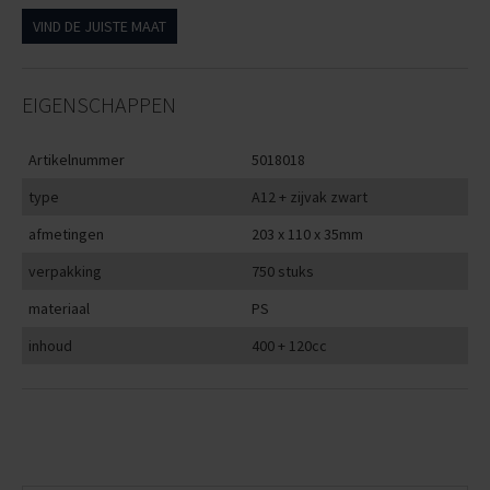
VIND DE JUISTE MAAT
EIGENSCHAPPEN
Artikelnummer
5018018
type
A12 + zijvak zwart
afmetingen
203 x 110 x 35mm
verpakking
750 stuks
materiaal
PS
inhoud
400 + 120cc