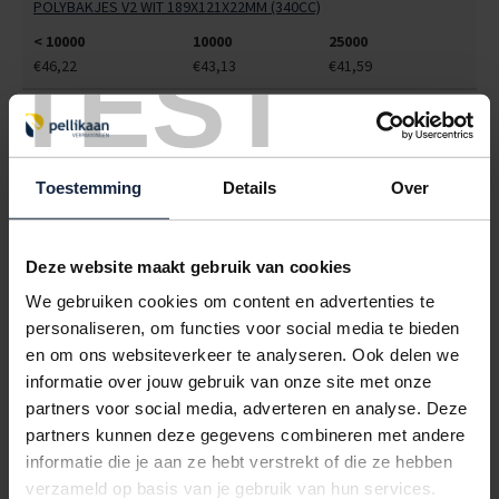
POLYBAKJES V2 WIT 189X121X22MM (340CC)
< 10000
10000
25000
TEST
€46,22
€43,13
€41,59
5018043
€0,00
POLYBAKJES V2 ZWART 189X121X22MM (340CC)
Toestemming
Details
Over
< 10000
10000
25000
€53,21
€49,66
€47,88
5018047
€0,00
Deze website maakt gebruik van cookies
We gebruiken cookies om content en advertenties te
POLYBAKJES A9 + ZIJVAK WIT 203X95X36MM (350+100CC)
personaliseren, om functies voor social media te bieden
< 10000
10000
25000
en om ons websiteverkeer te analyseren. Ook delen we
€45,15
€42,14
€40,64
informatie over jouw gebruik van onze site met onze
partners voor social media, adverteren en analyse. Deze
5018048
€0,00
partners kunnen deze gegevens combineren met andere
informatie die je aan ze hebt verstrekt of die ze hebben
POLYBAKJES A9 + ZIJVAK ZWART 203X95X36MM (350+100CC)
verzameld op basis van je gebruik van hun services.