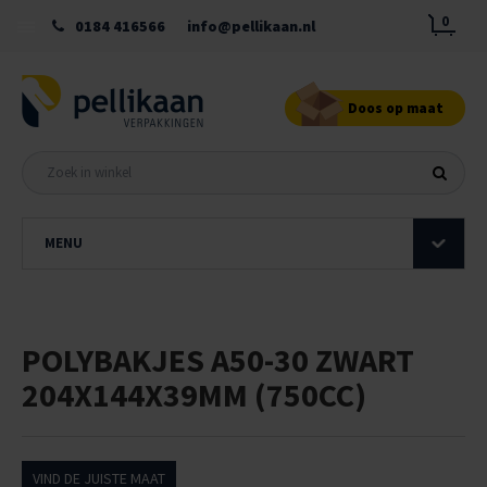
0
0184 416566
info@pellikaan.nl
Doos op maat
MENU
POLYBAKJES A50-30 ZWART
204X144X39MM (750CC)
VIND DE JUISTE MAAT