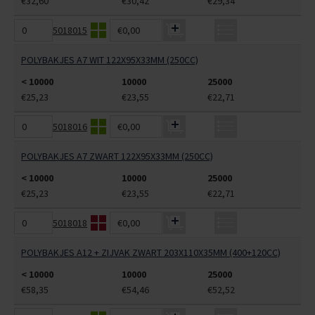
€32,60
€30,42
€29,34
5018015
€0,00
POLYBAKJES A7 WIT 122X95X33MM (250CC)
< 10000
10000
25000
€25,23
€23,55
€22,71
5018016
€0,00
POLYBAKJES A7 ZWART 122X95X33MM (250CC)
< 10000
10000
25000
€25,23
€23,55
€22,71
5018018
€0,00
POLYBAKJES A12 + ZIJVAK ZWART 203X110X35MM (400+120CC)
< 10000
10000
25000
€58,35
€54,46
€52,52