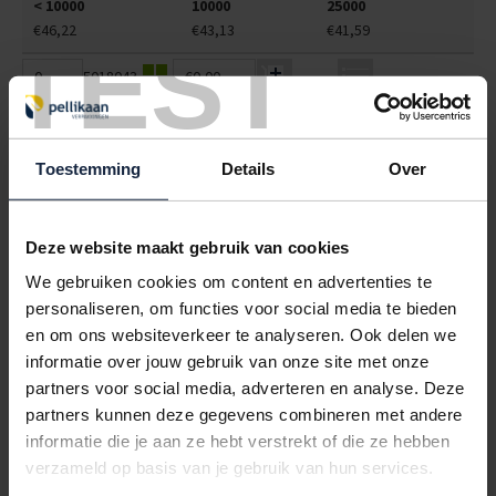
< 10000
10000
25000
€46,22
€43,13
€41,59
TEST
5018043
€0,00
POLYBAKJES V2 ZWART 189X121X22MM (340CC)
< 10000
10000
25000
Toestemming
Details
Over
€53,21
€49,66
€47,88
5018047
€0,00
Deze website maakt gebruik van cookies
POLYBAKJES A9 + ZIJVAK WIT 203X95X36MM (350+100CC)
We gebruiken cookies om content en advertenties te
personaliseren, om functies voor social media te bieden
< 10000
10000
25000
€45,15
€42,14
€40,64
en om ons websiteverkeer te analyseren. Ook delen we
informatie over jouw gebruik van onze site met onze
5018048
€0,00
partners voor social media, adverteren en analyse. Deze
partners kunnen deze gegevens combineren met andere
POLYBAKJES A9 + ZIJVAK ZWART 203X95X36MM (350+100CC)
informatie die je aan ze hebt verstrekt of die ze hebben
< 10000
10000
25000
verzameld op basis van je gebruik van hun services.
€62,73
€58,55
€56,46