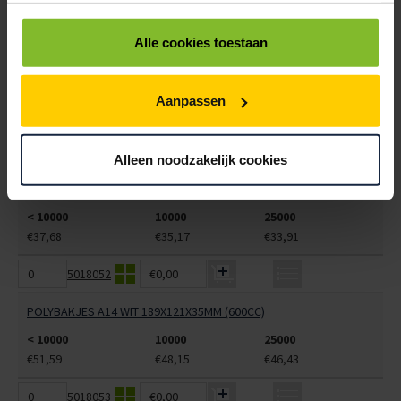
5018050
€0,00
Alle cookies toestaan
POLYBAKJES A7 + ZIJVAK WIT 170X95X33MM (230+80CC)
< 10000
10000
25000
Aanpassen
€37,68
€35,17
€33,91
5018051
€0,00
Alleen noodzakelijk cookies
POLYBAKJES A7 + ZIJVAK ZWART 170X95X33MM (230+80CC)
< 10000
10000
25000
€37,68
€35,17
€33,91
5018052
€0,00
POLYBAKJES A14 WIT 189X121X35MM (600CC)
< 10000
10000
25000
€51,59
€48,15
€46,43
5018053
€0,00