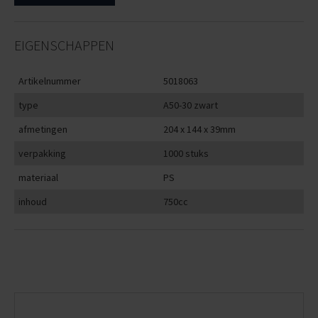
EIGENSCHAPPEN
Artikelnummer
5018063
type
A50-30 zwart
afmetingen
204 x 144 x 39mm
verpakking
1000 stuks
materiaal
PS
inhoud
750cc